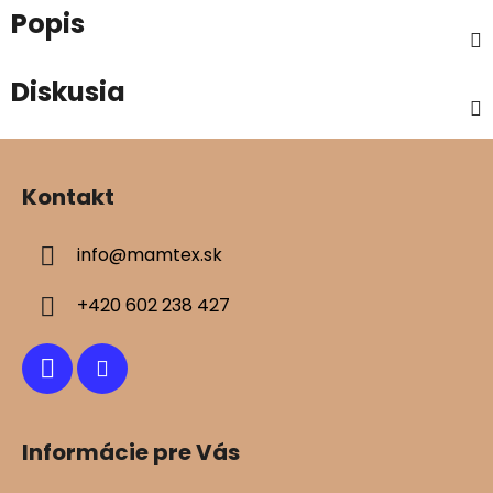
Popis
Diskusia
Z
á
Kontakt
p
ä
info
@
mamtex.sk
t
i
+420 602 238 427
e
Informácie pre Vás