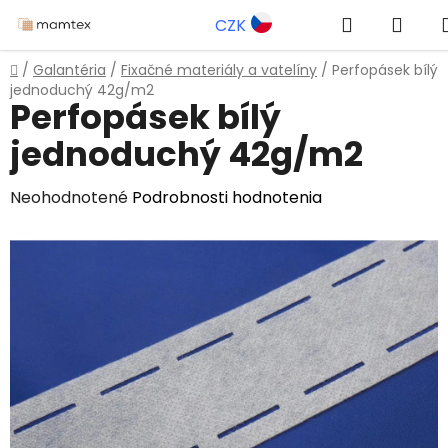
Prejsť
Hľadať
NÁK
CZK
na
obsah
KOŠ
Domov
/
Galantéria
/
Fixačné materiály a vatelíny
/
Perfopásek bílý
jednoduchý 42g/m2
Perfopásek bílý
jednoduchý 42g/m2
Priemerné
Neohodnotené
Podrobnosti hodnotenia
hodnotenie
produktu
je
0,0
z
5
hviezdičiek.