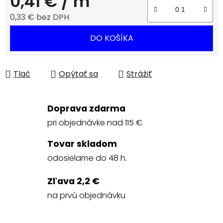
0,41 €
/ m
0,33 € bez DPH
Jednotková cena:
DO KOŠÍKA
Tlač
Opýtať sa
Strážiť
Doprava zdarma
pri objednávke nad 115 €
Tovar skladom
odosielame do 48 h.
Zľava 2,2 €
na prvú objednávku