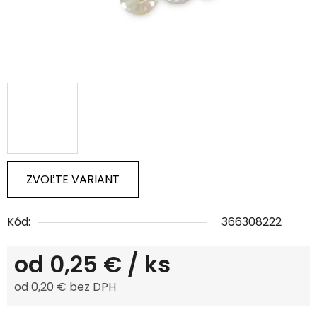
ZVOĽTE VARIANT
Kód:
366308222
od
0,25 €
/ ks
od
0,20 €
bez DPH
Jednotková cena: