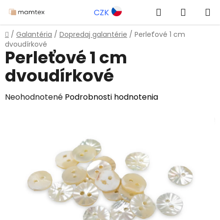
Prejsť
Hľadať
NÁKUP
CZK
na
obsah
KOŠÍK
Domov
/
Galantéria
/
Dopredaj galantérie
/
Perleťové 1 cm
dvoudírkové
Perleťové 1 cm
dvoudírkové
Priemerné
Neohodnotené
Podrobnosti hodnotenia
hodnotenie
produktu
je
0,0
z
5
hviezdičiek.