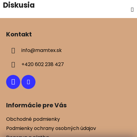
Diskusia
Z
á
Kontakt
p
ä
info
@
mamtex.sk
t
i
+420 602 238 427
e
Informácie pre Vás
Obchodné podmienky
Podmienky ochrany osobných údajov