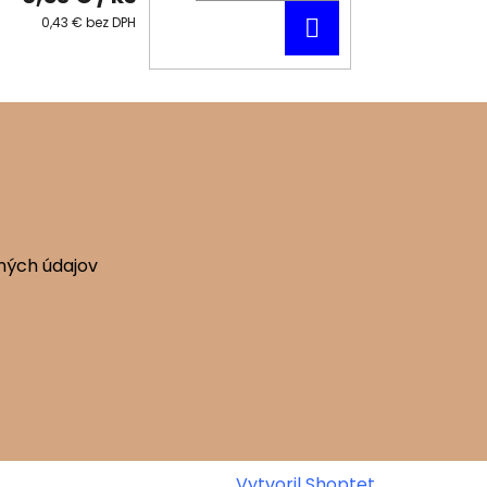
DO
0,43 € bez DPH
KOŠÍKA
ných údajov
Vytvoril Shoptet