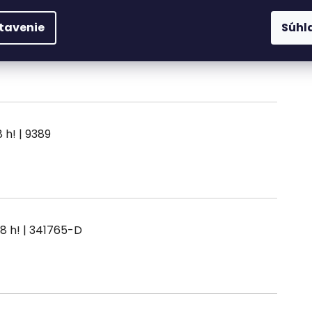
tavenie
Súhl
Varianty
Popis
Diskusia
| 9389
| 341765-D