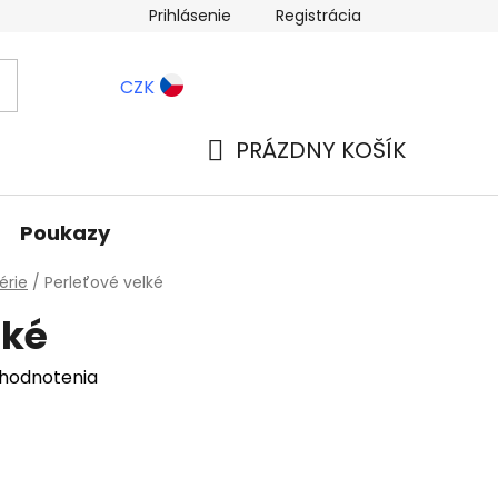
Prihlásenie
Registrácia
ernostné zľavy
Blog
CZK
PRÁZDNY KOŠÍK
NÁKUPNÝ
KOŠÍK
Poukazy
érie
/
Perleťové velké
lké
 hodnotenia