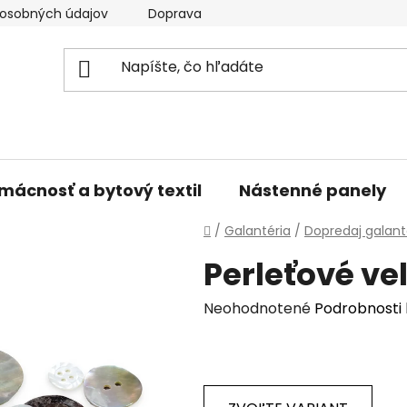
osobných údajov
Doprava a platba
Kontakty
V
mácnosť a bytový textil
Nástenné panely
Domov
/
Galantéria
/
Dopredaj galant
Perleťové ve
Priemerné
Neohodnotené
Podrobnosti
hodnotenie
produktu
je
0,0