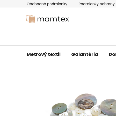
Prejsť
Obchodné podmienky
Podmienky ochrany 
na
obsah
Metrový textil
Galantéria
Do