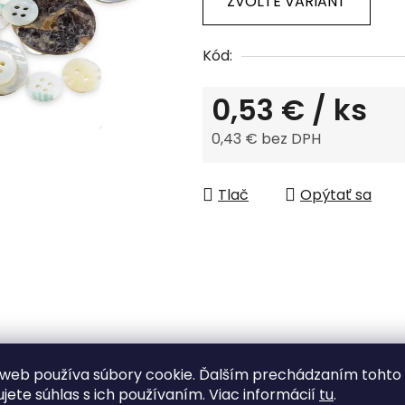
ZVOĽTE VARIANT
z
5
Kód:
hviezdičiek.
0,53 €
/ ks
0,43 € bez DPH
Jednotková cena:
Tlač
Opýtať sa
Tovar skladom
web používa súbory cookie. Ďalším prechádzaním tohto
odosielame do 48 h.
ujete súhlas s ich používaním. Viac informácií
tu
.