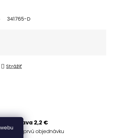
341765-D
Strážiť
Zľava 2,2 €
 webu
na prvú objednávku