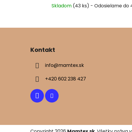
Skladom
(43 ks)
Z
á
Kontakt
p
ä
info
@
mamtex.sk
t
i
+420 602 238 427
e
Copyright 2026
Mamtex.sk
. Všetky práva 