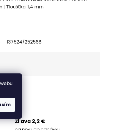
 | Tloušťka: 1,4 mm
137524/252568
 webu
Strážiť
asím
Zľava 2,2 €
na prvú objednávku