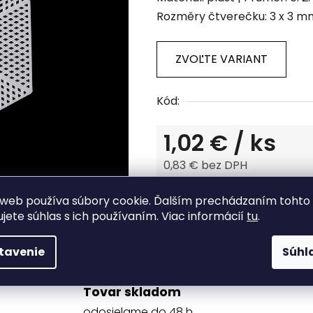
produktu
Rozměry čtverečku: 3 x 3 mm
je
0,0
z
ZVOĽTE VARIANT
5
hviezdičiek.
Kód:
1,02 €
/ ks
0,83 € bez DPH
Jednotková cena:
web používa súbory cookie. Ďalším prechádzaním tohto
Tlač
Opýtať sa
ujete súhlas s ich používaním. Viac informácií
tu
.
tavenie
Súhl
Tovar skladom
odosielame do 48 h.