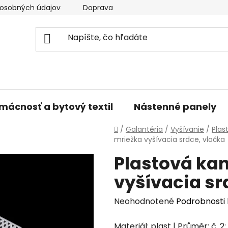
osobných údajov
Doprava a platba
Kontakty
V
mácnosť a bytový textil
Nástenné panely
Domov
/
Galantéria
/
Vyšívanie
/
Plas
mriežka vyšívacia srdce, vločka
Plastová ka
vyšívacia sr
Priemerné
Neohodnotené
Podrobnosti
hodnotenie
Materiál: plast | Průměr: č. 2