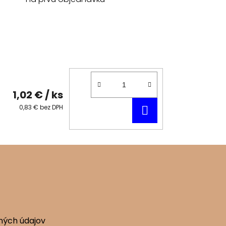
1,02 €
/ ks
DO
0,83 € bez DPH
KOŠÍKA
ných údajov