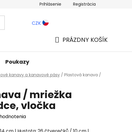
Prihlásenie
Registrácia
ernostné zľavy
Blog
CZK
PRÁZDNY KOŠÍK
NÁKUPNÝ
KOŠÍK
Poukazy
tové kanavy a kanavové pásy
/
Plastová kanava /
nava / mriežka
dce, vločka
 hodnotenia
: 14 cm | Hustota: 26 čtverečků / 10 cm |