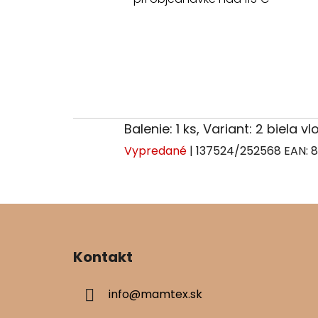
Balenie: 1 ks, Variant: 2 biela v
Vypredané
| 137524/252568
EAN:
8
Z
á
Kontakt
p
ä
info
@
mamtex.sk
t