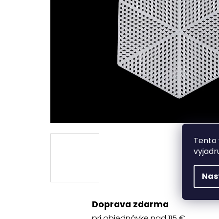
Tento 
vyjadr
Nas
Doprava zdarma
pri objednávke nad 115 €