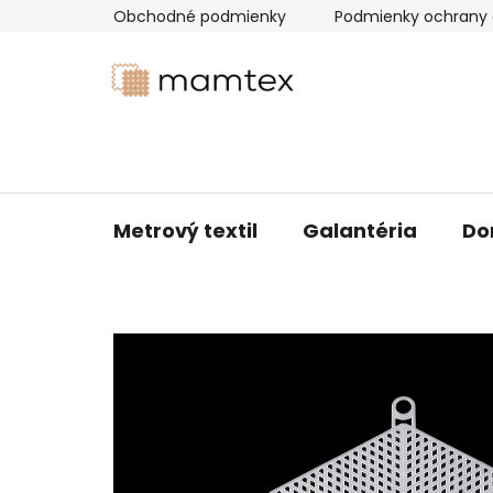
Prejsť
Obchodné podmienky
Podmienky ochrany 
na
obsah
Metrový textil
Galantéria
Do