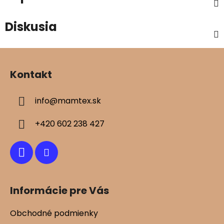
Diskusia
Z
á
Kontakt
p
ä
info
@
mamtex.sk
t
i
+420 602 238 427
e
Informácie pre Vás
Obchodné podmienky