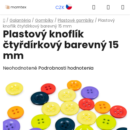
Prejsť
Hľadať
NÁKUP
CZK
na
obsah
KOŠÍK
Domov
/
Galantéria
/
Gombíky
/
Plastové gombíky
/
Plastový
knoflík čtyřdírkový barevný 15 mm
Plastový knoflík
čtyřdírkový barevný 15
mm
Priemerné
Neohodnotené
Podrobnosti hodnotenia
hodnotenie
produktu
je
0,0
z
5
hviezdičiek.