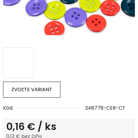
ZVOĽTE VARIANT
Kód:
348778-CER-CT
0,16 €
/ ks
0,13 € bez DPH