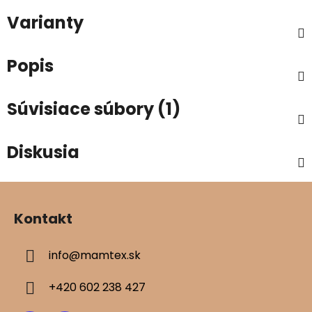
Varianty
Popis
Súvisiace súbory (1)
Diskusia
Z
á
Kontakt
p
ä
info
@
mamtex.sk
t
i
+420 602 238 427
e