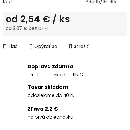
Kód:
83465/196915
od
2,54 €
/ ks
od
2,07 €
bez DPH
Jednotková cena:
Tlač
Opýtať sa
Strážiť
Doprava zdarma
pri objednávke nad 115 €
Tovar skladom
odosielame do 48 h.
Zľava 2,2 €
na prvú objednávku