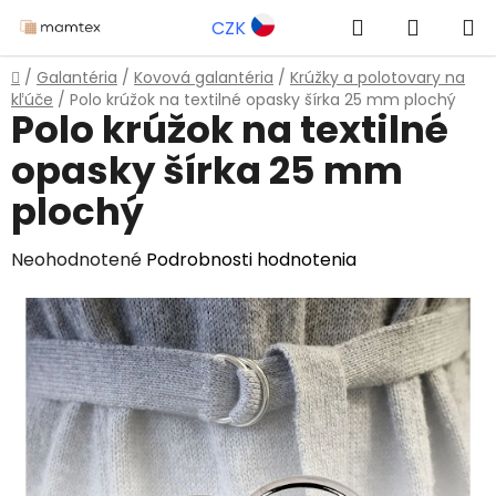
Prejsť
Hľadať
NÁKUP
CZK
na
obsah
KOŠÍK
Domov
/
Galantéria
/
Kovová galantéria
/
Krúžky a polotovary na
kľúče
/
Polo krúžok na textilné opasky šírka 25 mm plochý
Polo krúžok na textilné
opasky šírka 25 mm
plochý
Priemerné
Neohodnotené
Podrobnosti hodnotenia
hodnotenie
produktu
je
0,0
z
5
hviezdičiek.