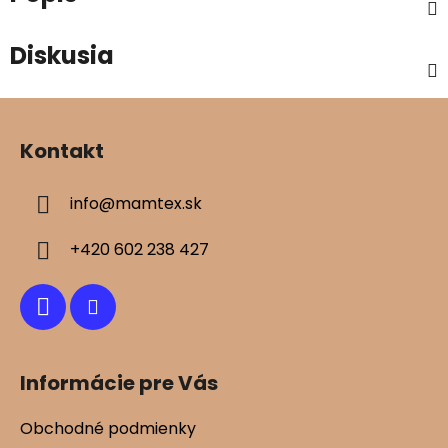
Diskusia
Z
á
Kontakt
p
ä
info
@
mamtex.sk
t
i
+420 602 238 427
e
Informácie pre Vás
Obchodné podmienky