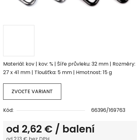
Materiál: kov | kov: % | Šíře průvleku: 32 mm | Rozměry:
27 x 41 mm | Tloušťka: 5 mm | Hmotnost: 15 g
ZVOĽTE VARIANT
Kód:
66396/169763
od
2,62 €
/ balení
od
2,13 €
bez DPH