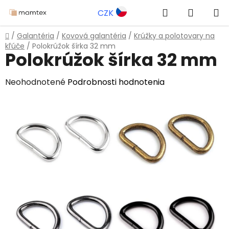
Prejsť
Hľadať
NÁKUP
CZK
na
obsah
KOŠÍK
Domov
/
Galantéria
/
Kovová galantéria
/
Krúžky a polotovary na
kľúče
/
Polokrúžok šírka 32 mm
Polokrúžok šírka 32 mm
Priemerné
Neohodnotené
Podrobnosti hodnotenia
hodnotenie
produktu
je
0,0
z
5
hviezdičiek.