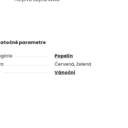
atočné parametre
gória
Popelín
va
Červená, Zelená
r
Vánoční