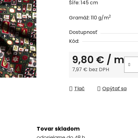
Šíře: 145 cm
0,0
z
2
Gramáž: 110 g/m
5
hviezdičiek.
Dostupnosť
Kód:
9,80 €
/ m
7,97 € bez DPH
Jednotková cena:
Tlač
Opýtať sa
Tovar skladom
odosielame do 48 h.