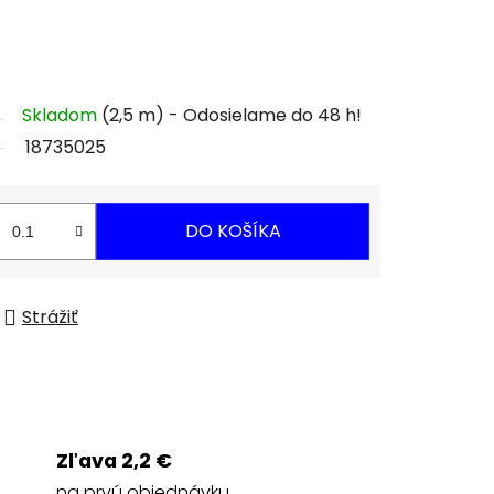
Skladom
(2,5 m)
18735025
DO KOŠÍKA
Strážiť
Zľava 2,2 €
na prvú objednávku