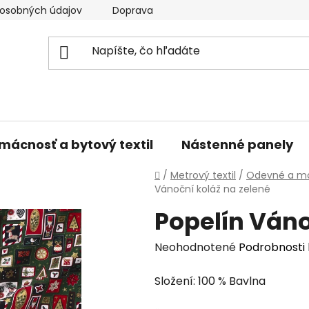
osobných údajov
Doprava a platba
Kontakty
V
mácnosť a bytový textil
Nástenné panely
Domov
/
Metrový textil
/
Odevné a mó
Vánoční koláž na zelené
Popelín Váno
Priemerné
Neohodnotené
Podrobnosti
hodnotenie
Složení: 100 % Bavlna
produktu
je