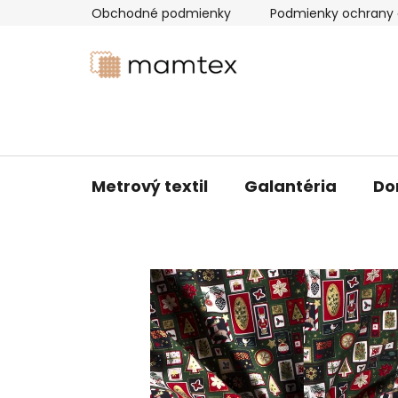
Prejsť
Obchodné podmienky
Podmienky ochrany 
na
obsah
Metrový textil
Galantéria
Do