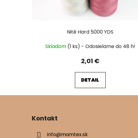
Nitě Hard 5000 YDS
Skladom
(1 ks)
2,01 €
DETAIL
Z
á
Kontakt
p
ä
info
@
mamtex.sk
t