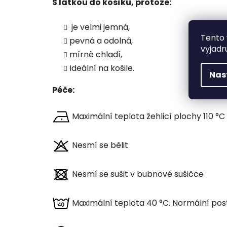
S látkou do košíku, protože:
je velmi jemná,
Tento 
pevná a odolná,
vyjadr
mírně chladí,
Ideální na košile.
Nas
Péče:
Maximální teplota žehlicí plochy 110 °C
Nesmí se bělit
Nesmí se sušit v bubnové sušičce
Maximální teplota 40 °C. Normální pos