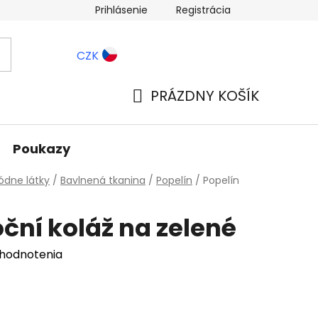
Prihlásenie
Registrácia
ernostné zľavy
Blog
CZK
PRÁZDNY KOŠÍK
NÁKUPNÝ
KOŠÍK
Poukazy
dne látky
/
Bavlnená tkanina
/
Popelín
/
Popelín
ční koláž na zelené
 hodnotenia