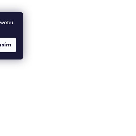
 webu
asím