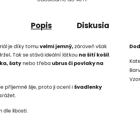
Popis
Diskusia
riál je díky tomu
velmi jemný,
zároveň však
Dod
držel
.
Tak se stává ideální látkou
na šití košil
.
Kate
ka, šaty
nebo třeba
ubrus či povlaky na
Bar
Vzo
se příjemně šije, proto ji ocení i
švadlenky
ysrážet.
dle libosti.