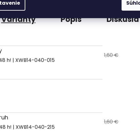
tavenie
Súhl
Varianty
Popis
Diskusia
y
1,60 €
| XWB14-040-015
ruh
1,60 €
| XWB14-040-215