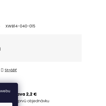
XWB14-040-015
m
Strážiť
 webu
Zľava 2,2 €
na prvú objednávku