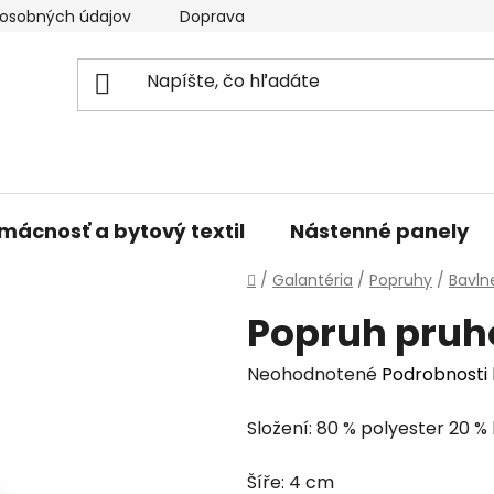
osobných údajov
Doprava a platba
Kontakty
V
mácnosť a bytový textil
Nástenné panely
Domov
/
Galantéria
/
Popruhy
/
Bavln
Popruh pruh
Priemerné
Neohodnotené
Podrobnosti
hodnotenie
Složení: 80 % polyester 20 %
produktu
je
Šíře: 4 cm
0,0