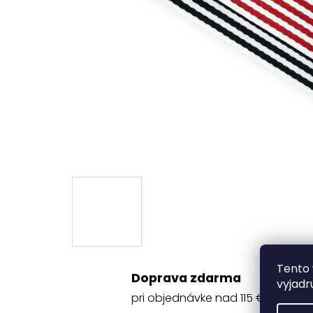
Tento 
Doprava zdarma
vyjadr
pri objednávke nad 115 €