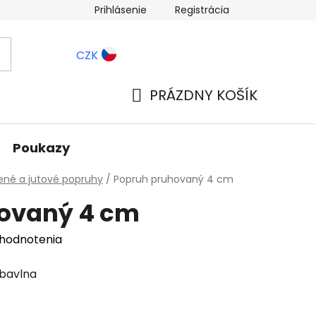
Prihlásenie
Registrácia
ernostné zľavy
Blog
CZK
PRÁZDNY KOŠÍK
NÁKUPNÝ
KOŠÍK
Poukazy
ené a jutové popruhy
/
Popruh pruhovaný 4 cm
ovaný 4 cm
 hodnotenia
 bavlna