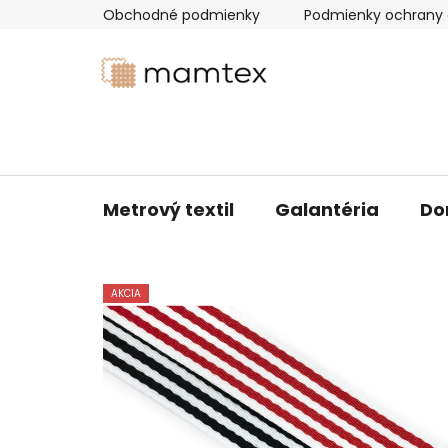
Prejsť
Obchodné podmienky
Podmienky ochrany 
na
obsah
Metrový textil
Galantéria
Do
AKCIA