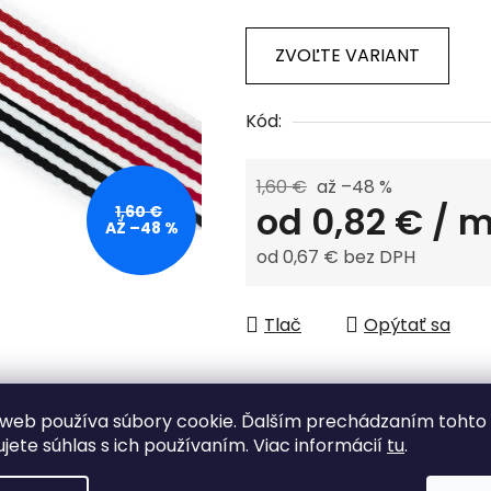
z
ZVOĽTE VARIANT
5
hviezdičiek.
Kód:
1,60 €
až –48 %
od
0,82 €
/ 
1,60 €
AŽ –48 %
od
0,67 €
bez DPH
Jednotková cena:
Tlač
Opýtať sa
web používa súbory cookie. Ďalším prechádzaním tohto
Tovar skladom
ujete súhlas s ich používaním. Viac informácií
tu
.
odosielame do 48 h.