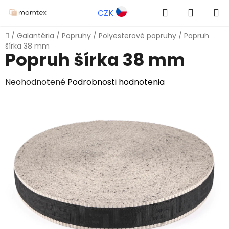
Prejsť
Hľadať
NÁKUP
CZK
na
obsah
KOŠÍK
Domov
/
Galantéria
/
Popruhy
/
Polyesterové popruhy
/
Popruh
šírka 38 mm
Popruh šírka 38 mm
Priemerné
Neohodnotené
Podrobnosti hodnotenia
hodnotenie
produktu
je
0,0
z
5
hviezdičiek.