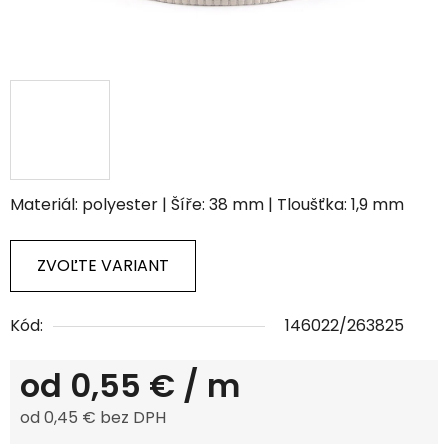
Materiál: polyester | Šíře: 38 mm | Tloušťka: 1,9 mm
ZVOĽTE VARIANT
Kód:
146022/263825
od
0,55 €
/ m
od
0,45 €
bez DPH