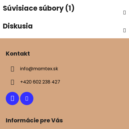
Súvisiace súbory (1)
Diskusia
Z
á
Kontakt
p
ä
info
@
mamtex.sk
t
i
+420 602 238 427
e
Informácie pre Vás