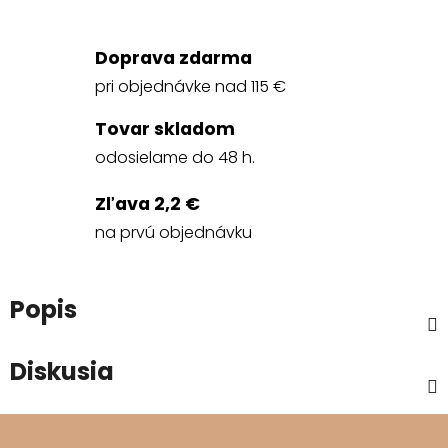
Doprava zdarma
pri objednávke nad 115 €
Tovar skladom
odosielame do 48 h.
Zľava 2,2 €
na prvú objednávku
Popis
Diskusia
Z