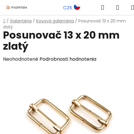
Prejsť
Hľadať
NÁK
CZK
na
obsah
KOŠÍ
Domov
/
Galantéria
/
Kovová galantéria
/
Posunovač 13 x 20 mm
zlatý
Posunovač 13 x 20 mm
zlatý
Priemerné
Neohodnotené
Podrobnosti hodnotenia
hodnotenie
produktu
je
0,0
z
5
hviezdičiek.