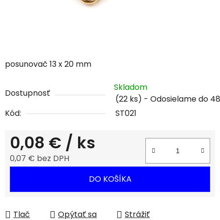
posunovač 13 x 20 mm
Skladom
Dostupnosť
(22 ks)
Kód:
ST021
0,08 €
/ ks
0,07 € bez DPH
Jednotková cena:
DO KOŠÍKA
Tlač
Opýtať sa
Strážiť