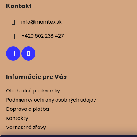
á
Kontakt
p
ä
info
@
mamtex.sk
t
i
+420 602 238 427
e
Informácie pre Vás
Obchodné podmienky
Podmienky ochrany osobných údajov
Doprava a platba
Kontakty
Vernostné zľavy
Blog