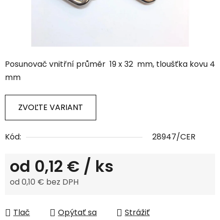
Posunovač vnitřní průměr 19 x 32 mm, tloušťka kovu 4
mm
ZVOĽTE VARIANT
Kód:
28947/CER
od
0,12 €
/ ks
od
0,10 €
bez DPH
Jednotková cena:
Tlač
Opýtať sa
Strážiť