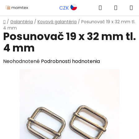
Prejsť
Hľadať
NÁKUP
CZK
na
obsah
KOŠÍK
Domov
/
Galantéria
/
Kovová galantéria
/
Posunovač 19 x 32 mm tl.
4 mm
Posunovač 19 x 32 mm tl.
4 mm
Priemerné
Neohodnotené
Podrobnosti hodnotenia
hodnotenie
produktu
je
0,0
z
5
hviezdičiek.