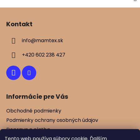
Z
á
Kontakt
p
ä
info
@
mamtex.sk
t
i
+420 602 238 427
e
Informácie pre Vás
Obchodné podmienky
Podmienky ochrany osobných údajov
Doprava a platba
Tento web používa súbory cookie. Ďalším
Kontakty