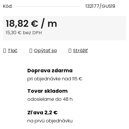
Kód:
132177/GUS19
18,82 €
/ m
15,30 € bez DPH
Jednotková cena:
Tlač
Opýtať sa
Strážiť
Doprava zdarma
pri objednávke nad 115 €
Tovar skladom
odosielame do 48 h.
Zľava 2,2 €
na prvú objednávku