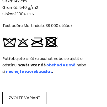
Šířka: 142 cm
Gramáž: 540 g/m2
Složení: 100% PES
Test oděru Martindale: 38 000 otáček
Potřebujete si látku osahat nebo se ujistit o
odstínu
navštivte náš
obchod v Brně
nebo
si
nechejte vzorek zaslat
.
ZVOĽTE VARIANT