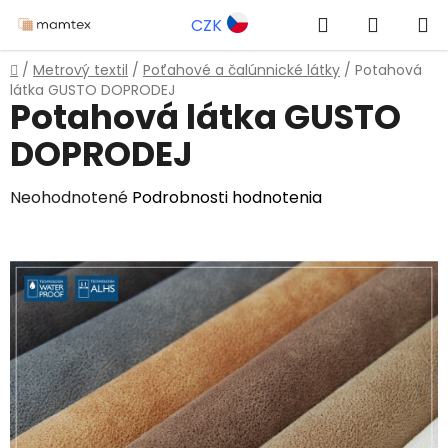
Prejsť
Hľadať
NÁKUP
CZK
na
obsah
KOŠÍK
Domov
/
Metrový textil
/
Poťahové a čalúnnické látky
/
Potahová
látka GUSTO DOPRODEJ
Potahová látka GUSTO
DOPRODEJ
Priemerné
Neohodnotené
Podrobnosti hodnotenia
hodnotenie
produktu
je
0,0
z
5
hviezdičiek.