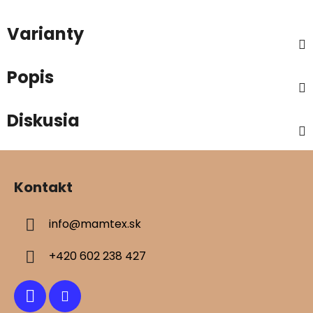
Varianty
Popis
Diskusia
Z
á
Kontakt
p
ä
info
@
mamtex.sk
t
i
+420 602 238 427
e