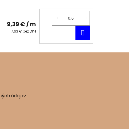
9,39 €
/ m
DO
7,63 € bez DPH
KOŠÍKA
ných údajov