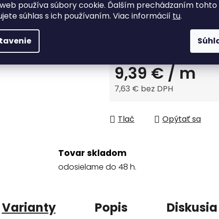
web používa súbory cookie. Ďalším prechádzaním tohto
ZVOĽTE VARIANT
ujete súhlas s ich používaním. Viac informácií
tu
.
tavenie
Súhl
Kód:
9,39 €
/ m
7,63 € bez DPH
Jednotková cena:
Tlač
Opýtať sa
Tovar skladom
odosielame do 48 h.
Varianty
Popis
Diskusia