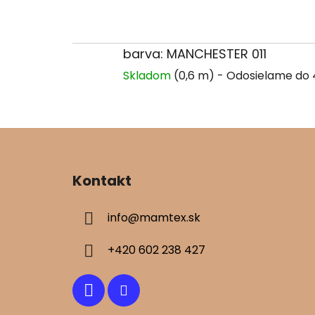
barva: MANCHESTER 011
Skladom
(0,6 m)
Z
á
Kontakt
p
ä
info
@
mamtex.sk
t
i
+420 602 238 427
e