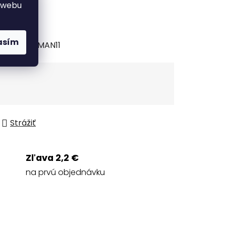
 webu
asím
132171/MAN11
Strážiť
Zľava 2,2 €
na prvú objednávku