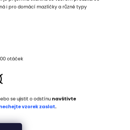
ná i pro domácí mazlíčky a různé typy
000 otáček
ebo se ujistit o odstínu
navštivte
nechejte vzorek zaslat
.