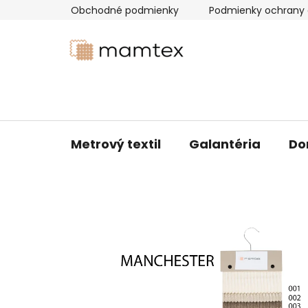
Prejsť
Obchodné podmienky
Podmienky ochrany 
na
obsah
Metrový textil
Galantéria
Do