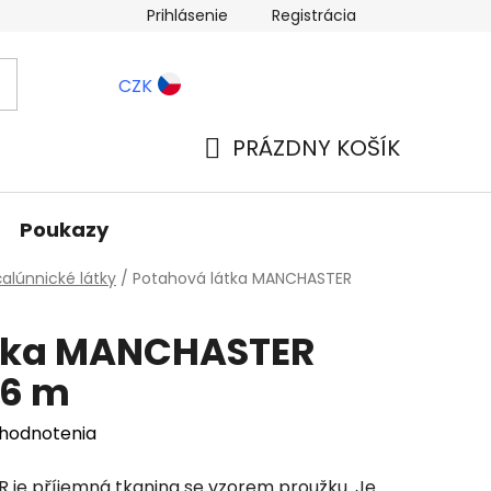
Prihlásenie
Registrácia
ernostné zľavy
Blog
CZK
PRÁZDNY KOŠÍK
NÁKUPNÝ
KOŠÍK
Poukazy
alúnnické látky
/
Potahová látka MANCHASTER
átka MANCHASTER
,6 m
 hodnotenia
je příjemná tkanina se vzorem proužku. Je