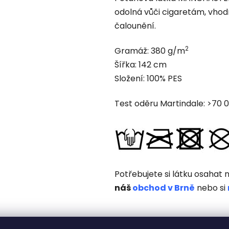
produktu
odolná vůči cigaretám, vhod
je
čalounění.
0,0
z
2
Gramáž: 380 g/m
5
Šířka: 142 cm
hviezdičiek.
Složení: 100% PES
Test oděru Martindale: >70 
Potřebujete si látku osahat n
náš
obchod v Brně
nebo si