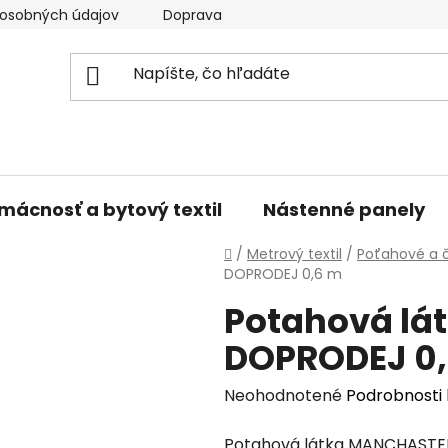
osobných údajov
Doprava a platba
Kontakty
V
mácnosť a bytový textil
Nástenné panely
Domov
/
Metrový textil
/
Poťahové a č
DOPRODEJ 0,6 m
Potahová l
DOPRODEJ 0
Priemerné
Neohodnotené
Podrobnosti
hodnotenie
Potahová látka MANCHASTER 