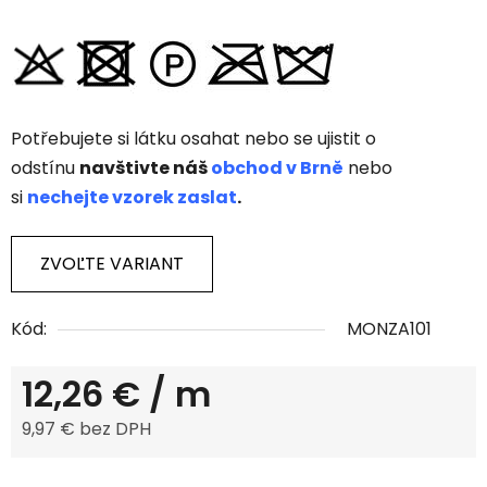
Potřebujete si látku osahat nebo se ujistit o
odstínu
navštivte náš
obchod v Brně
nebo
si
nechejte vzorek zaslat
.
ZVOĽTE VARIANT
Kód:
MONZA101
12,26 €
/ m
9,97 € bez DPH
Jednotková cena: