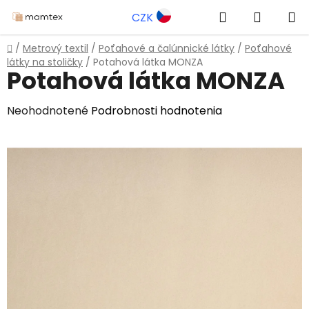
Prejsť
Hľadať
NÁKUP
CZK
na
obsah
KOŠÍK
Domov
/
Metrový textil
/
Poťahové a čalúnnické látky
/
Poťahové
látky na stoličky
/
Potahová látka MONZA
Potahová látka MONZA
Priemerné
Neohodnotené
Podrobnosti hodnotenia
hodnotenie
produktu
je
0,0
z
5
hviezdičiek.