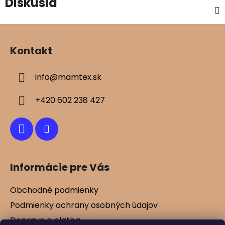
Diskusia
Z
á
Kontakt
p
ä
info
@
mamtex.sk
t
i
+420 602 238 427
e
Informácie pre Vás
Obchodné podmienky
Podmienky ochrany osobných údajov
Doprava a platba