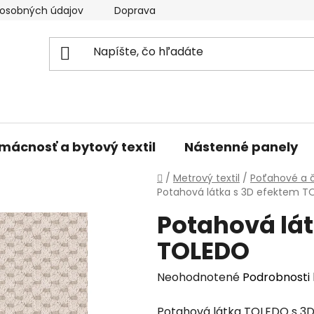
osobných údajov
Doprava a platba
Kontakty
V
mácnosť a bytový textil
Nástenné panely
Domov
/
Metrový textil
/
Poťahové a č
Potahová látka s 3D efektem 
Potahová lát
TOLEDO
Priemerné
Neohodnotené
Podrobnosti
hodnotenie
Potahová látka TOLEDO s 3D