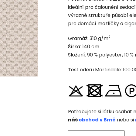
produktu
ideální pro čalounění sedací
je
výrazné struktuře působí el
0,0
pro domácí mazlíčky a cigar
z
5
2
Gramáž: 310 g/m
hviezdičiek.
Šířka: 140 cm
Složení: 90 % polyester, 10 %
Test oděru Martindale: 100 
Potřebujete si látku osahat n
náš
obchod v Brně
nebo si