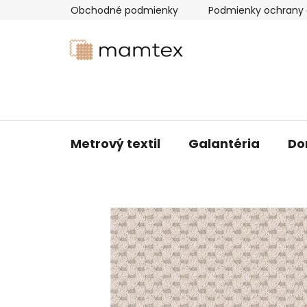
Prejsť
Obchodné podmienky
Podmienky ochrany 
na
obsah
Metrový textil
Galantéria
Do