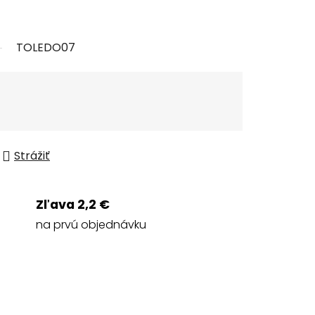
TOLEDO07
Strážiť
Zľava 2,2 €
na prvú objednávku