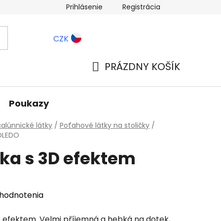
Prihlásenie
Registrácia
ernostné zľavy
Blog
CZK
PRÁZDNY KOŠÍK
NÁKUPNÝ
KOŠÍK
Poukazy
alúnnické látky
/
Poťahové látky na stoličky
/
TOLEDO
ka s 3D efektem
 hodnotenia
 efektem. Velmi příjemná a hebká na dotek,