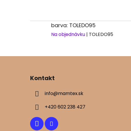
barva: TOLEDO95
Na objednávku
| TOLEDO95
Z
á
Kontakt
p
ä
info
@
mamtex.sk
t
i
+420 602 238 427
e