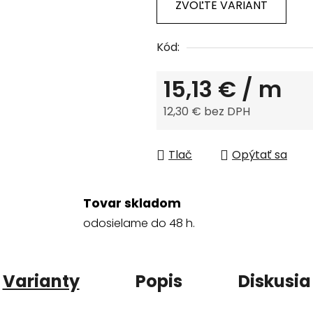
ZVOĽTE VARIANT
Kód:
15,13 €
/ m
12,30 € bez DPH
Jednotková cena:
Tlač
Opýtať sa
Tovar skladom
odosielame do 48 h.
Varianty
Popis
Diskusia