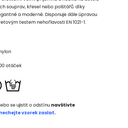
ch souprav, křesel nebo polštářů. díky
egantně a moderně. Disponuje dále úpravou
etovým testem nehořlavosti EN 1021-1.
 nylon
000 otáček
ebo se ujistit o odstínu
navštivte
nechejte vzorek zaslat
.