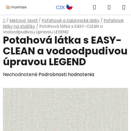
Prejsť
Hľadať
NÁKUP
CZK
na
obsah
KOŠÍK
Domov
/
Metrový textil
/
Poťahové a čalúnnické látky
/
Poťahové
látky na stoličky
/
Potahová látka s EASY-CLEAN a
vodoodpudivou úpravou LEGEND
Potahová látka s EASY-
CLEAN a vodoodpudivou
úpravou LEGEND
Priemerné
Neohodnotené
Podrobnosti hodnotenia
hodnotenie
produktu
je
0,0
z
5
hviezdičiek.