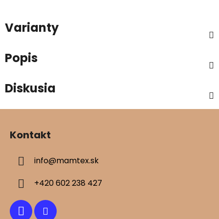
Varianty
Popis
Diskusia
Z
á
Kontakt
p
ä
info
@
mamtex.sk
t
i
+420 602 238 427
e