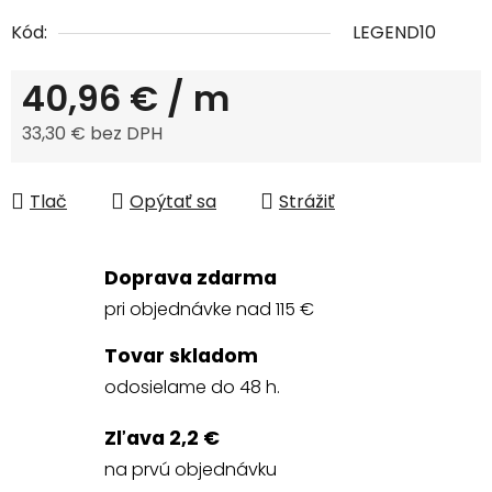
Kód:
LEGEND10
40,96 €
/ m
33,30 € bez DPH
Jednotková cena:
Tlač
Opýtať sa
Strážiť
Doprava zdarma
pri objednávke nad 115 €
Tovar skladom
odosielame do 48 h.
Zľava 2,2 €
na prvú objednávku