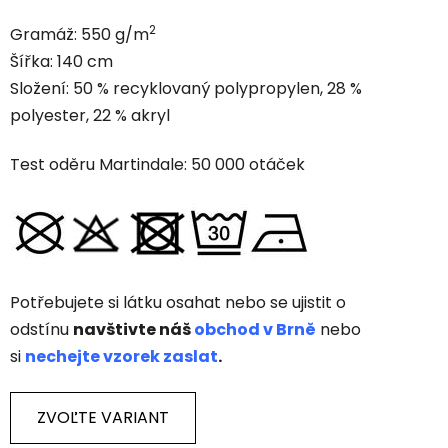
2
Gramáž: 550 g/m
Šířka: 140 cm
Složení: 50 % recyklovaný polypropylen, 28 %
polyester, 22 % akryl
Test oděru Martindale: 50 000 otáček
Potřebujete si látku osahat nebo se ujistit o
odstínu
navštivte náš
obchod v Brně
nebo
si
nechejte vzorek zaslat
.
ZVOĽTE VARIANT