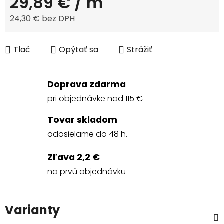
29,89 €
/ m
24,30 € bez DPH
Jednotková cena:
Tlač
Opýtať sa
Strážiť
Doprava zdarma
pri objednávke nad 115 €
Tovar skladom
odosielame do 48 h.
Zľava 2,2 €
na prvú objednávku
Varianty