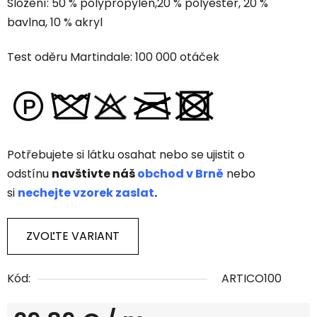
Složení: 50 % polypropylen,20 % polyester, 20 %
bavlna, 10 % akryl
Test oděru Martindale: 100 000 otáček
Potřebujete si látku osahat nebo se ujistit o
odstínu
navštivte náš
obchod v Brně
nebo
si
nechejte vzorek zaslat
.
ZVOĽTE VARIANT
Kód:
ARTICO100