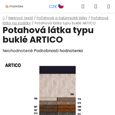
Prejsť
Hľadať
NÁKUP
CZK
na
obsah
KOŠÍK
Domov
/
Metrový textil
/
Poťahové a čalúnnické látky
/
Poťahové
látky na stoličky
/
Potahová látka typu buklé ARTICO
Potahová látka typu
buklé ARTICO
Priemerné
Neohodnotené
Podrobnosti hodnotenia
hodnotenie
produktu
je
0,0
z
5
hviezdičiek.