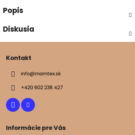
Popis
Diskusia
Z
á
Kontakt
p
ä
info
@
mamtex.sk
t
i
+420 602 238 427
e
Informácie pre Vás