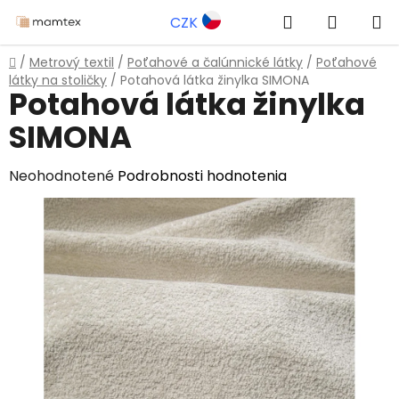
Prejsť
Hľadať
NÁKUP
CZK
na
obsah
KOŠÍK
Domov
/
Metrový textil
/
Poťahové a čalúnnické látky
/
Poťahové
látky na stoličky
/
Potahová látka žinylka SIMONA
Potahová látka žinylka
SIMONA
Priemerné
Neohodnotené
Podrobnosti hodnotenia
hodnotenie
produktu
je
0,0
z
5
hviezdičiek.