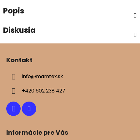
Popis
Diskusia
Z
á
Kontakt
p
ä
info
@
mamtex.sk
t
i
+420 602 238 427
e
Informácie pre Vás