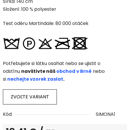
Šířka: 140 cm
Složení: 100 % polyester
Test oděru Martindale: 80 000 otáček
Potřebujete si látku osahat nebo se ujistit o
odstínu
navštivte náš
obchod v Brně
nebo
si
nechejte vzorek zaslat
.
ZVOĽTE VARIANT
Kód:
SIMONA1