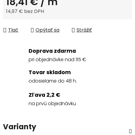
18,41 €
/ m
14,97 € bez DPH
Jednotková cena:
Tlač
Opýtať sa
Strážiť
Doprava zdarma
pri objednávke nad 115 €
Tovar skladom
odosielame do 48 h.
Zľava 2,2 €
na prvú objednávku
Varianty