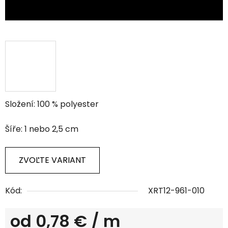
Složení: 100 % polyester
Šíře: 1 nebo 2,5 cm
ZVOĽTE VARIANT
Kód:
XRT12-961-010
od
0,78 €
/ m