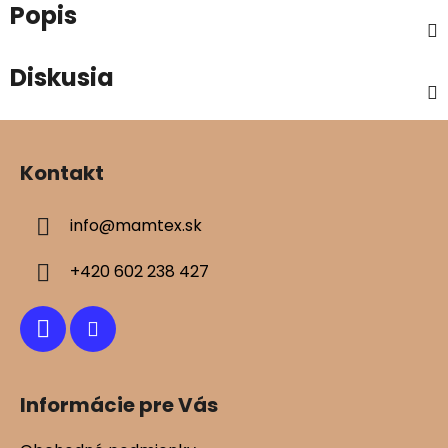
Popis
Diskusia
Z
á
Kontakt
p
ä
info
@
mamtex.sk
t
i
+420 602 238 427
e
Informácie pre Vás