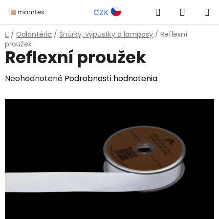
Prejsť
Hľadať
NÁKUP
CZK
na
obsah
KOŠÍK
Domov
/
Galantéria
/
Šnúrky, výpustky a lampasy
/
Reflexní
proužek
Reflexní proužek
Priemerné
Neohodnotené
Podrobnosti hodnotenia
hodnotenie
produktu
je
0,0
z
5
hviezdičiek.