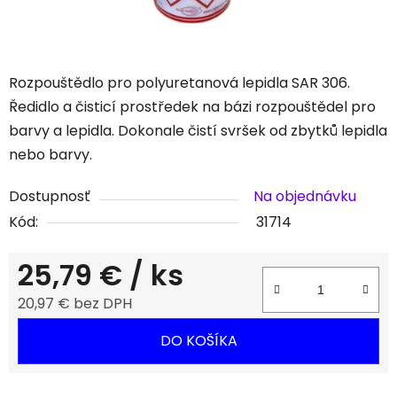
Rozpouštědlo pro polyuretanová lepidla SAR 306.
Ředidlo a čisticí prostředek na bázi rozpouštědel pro
barvy a lepidla. Dokonale čistí svršek od zbytků lepidla
nebo barvy.
Dostupnosť
Na objednávku
Kód:
31714
25,79 €
/ ks
20,97 € bez DPH
Jednotková cena:
DO KOŠÍKA