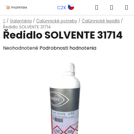
Prejsť
Hľadať
NÁKUP
CZK
na
obsah
KOŠÍK
Domov
/
Galantéria
/
Čalúnnické potreby
/
Čalúnnické lepidlá
/
Ředidlo SOLVENTE 31714
Ředidlo SOLVENTE 31714
Priemerné
Neohodnotené
Podrobnosti hodnotenia
hodnotenie
produktu
je
0,0
z
5
hviezdičiek.