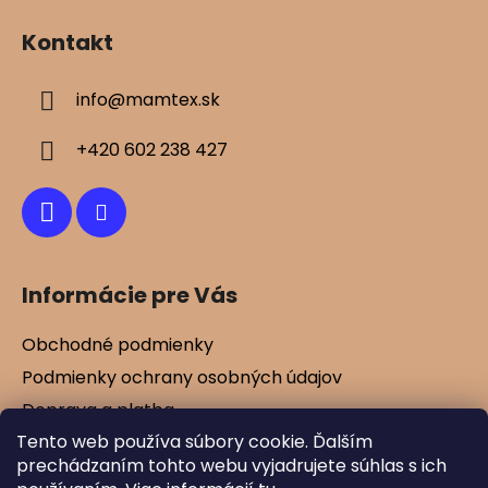
á
Kontakt
p
ä
info
@
mamtex.sk
t
i
+420 602 238 427
e
Informácie pre Vás
Obchodné podmienky
Podmienky ochrany osobných údajov
Doprava a platba
Tento web používa súbory cookie. Ďalším
Kontakty
prechádzaním tohto webu vyjadrujete súhlas s ich
Vernostné zľavy