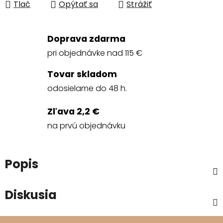
Tlač
Opýtať sa
Strážiť
Doprava zdarma
pri objednávke nad 115 €
Tovar skladom
odosielame do 48 h.
Zľava 2,2 €
na prvú objednávku
Popis
Diskusia
Z