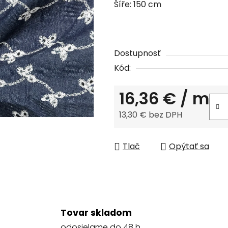
Šíře: 150 cm
0,0
z
5
hviezdičiek.
Dostupnosť
Kód:
16,36 €
/ m
13,30 € bez DPH
Jednotková cena:
Tlač
Opýtať sa
Tovar skladom
odosielame do 48 h.