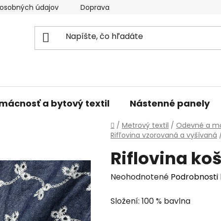
osobných údajov
Doprava a platba
Kontakty
V
mácnosť a bytový textil
Nástenné panely
Domov
/
Metrový textil
/
Odevné a mó
Rifľovina vzorovaná a vyšívaná
Riflovina ko
Priemerné
Neohodnotené
Podrobnosti
hodnotenie
Složení: 100 % bavlna
produktu
je