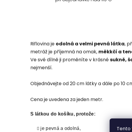
Riflovina je
odolná a velmi pevná látka
, 
metráž je příjemná na omak,
měkkčí a ten
Ve své dílně ji proměníte v krásné
sukně, ša
nejmenší.
Objednávejte od 20 cm látky a dále po 10 cm 
Cena je uvedena za jeden metr.
S látkou do košíku, protože:
Tento 
je pevná a odolná,