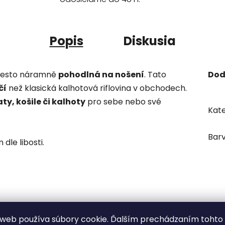
Popis
Diskusia
přesto náramně
pohodlná na nošení
. Tato
Dod
čí
než klasická kalhotová riflovina v obchodech.
ty, košile či kalhoty
pro sebe nebo své
Kate
Bar
dle libosti.
web používa súbory cookie. Ďalším prechádzaním tohto