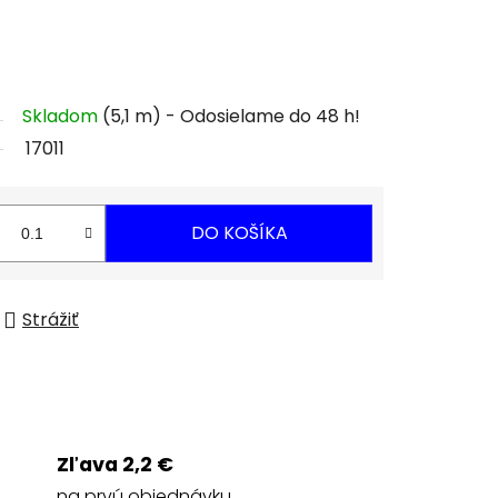
Skladom
(5,1 m)
17011
DO KOŠÍKA
Strážiť
Zľava 2,2 €
na prvú objednávku