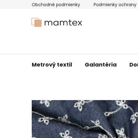
Prejsť
Obchodné podmienky
Podmienky ochrany 
na
obsah
Metrový textil
Galantéria
Do