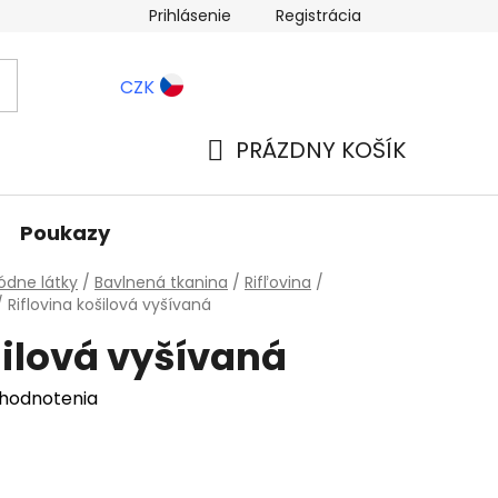
Prihlásenie
Registrácia
ernostné zľavy
Blog
CZK
PRÁZDNY KOŠÍK
NÁKUPNÝ
KOŠÍK
Poukazy
dne látky
/
Bavlnená tkanina
/
Rifľovina
/
/
Riflovina košilová vyšívaná
šilová vyšívaná
 hodnotenia