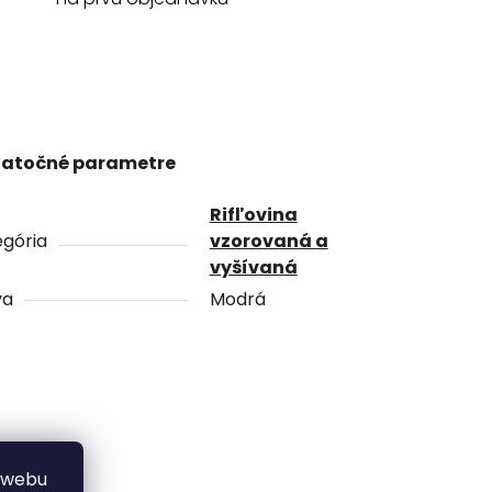
atočné parametre
Rifľovina
gória
vzorovaná a
vyšívaná
va
Modrá
 webu