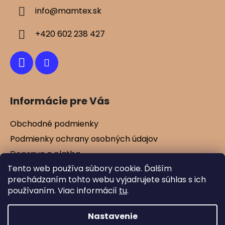
ä
info
@
mamtex.sk
t
i
+420 602 238 427
e
Informácie pre Vás
Obchodné podmienky
Podmienky ochrany osobných údajov
Doprava a platba
Tento web používa súbory cookie. Ďalším
Kontakty
prechádzaním tohto webu vyjadrujete súhlas s ich
Vernostné zľavy
používaním. Viac informácií
tu
.
Blog
Nastavenie