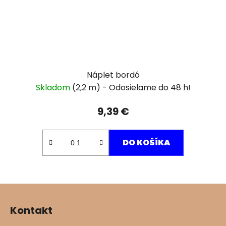
Náplet bordó
Skladom
(2,2 m)
9,39 €
DO KOŠÍKA
Z
á
Kontakt
p