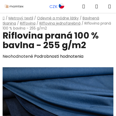
Prejsť
Hľadať
NÁKUP
CZK
na
obsah
KOŠÍK
Domov
/
Metrový textil
/
Odevné a módne látky
/
Bavlnená
tkanina
/
Rifľovina
/
Rifľovina jednofarebná
/
Riflovina praná
100 % bavlna - 255 g/m2
Riflovina praná 100 %
bavlna - 255 g/m2
Priemerné
Neohodnotené
Podrobnosti hodnotenia
hodnotenie
produktu
je
0,0
z
5
hviezdičiek.