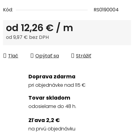
Kód:
RS0190004
od
12,26 €
/ m
od
9,97 €
bez DPH
Jednotková cena:
Tlač
Opýtať sa
Strážiť
Doprava zdarma
pri objednávke nad 115 €
Tovar skladom
odosielame do 48 h.
Zľava 2,2 €
na prvú objednávku