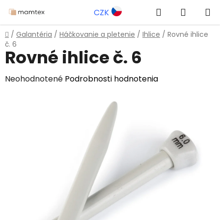
Prejsť
Hľadať
NÁKUP
CZK
na
obsah
KOŠÍK
Domov
/
Galantéria
/
Háčkovanie a pletenie
/
Ihlice
/
Rovné ihlice
č. 6
Rovné ihlice č. 6
Priemerné
Neohodnotené
Podrobnosti hodnotenia
hodnotenie
produktu
je
0,0
z
5
hviezdičiek.