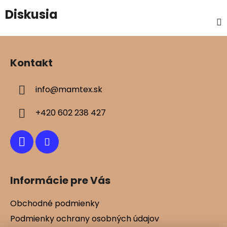
Diskusia
Z
á
Kontakt
p
ä
info
@
mamtex.sk
t
i
+420 602 238 427
e
Informácie pre Vás
Obchodné podmienky
Podmienky ochrany osobných údajov