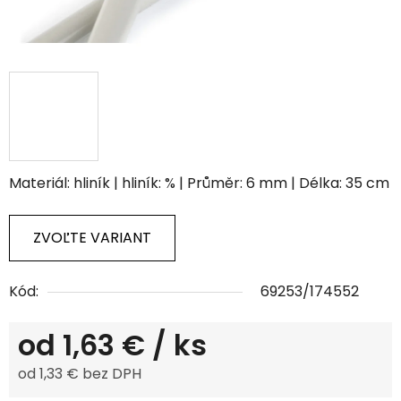
Materiál: hliník | hliník: % | Průměr: 6 mm | Délka: 35 cm
ZVOĽTE VARIANT
Kód:
69253/174552
od
1,63 €
/ ks
od
1,33 €
bez DPH