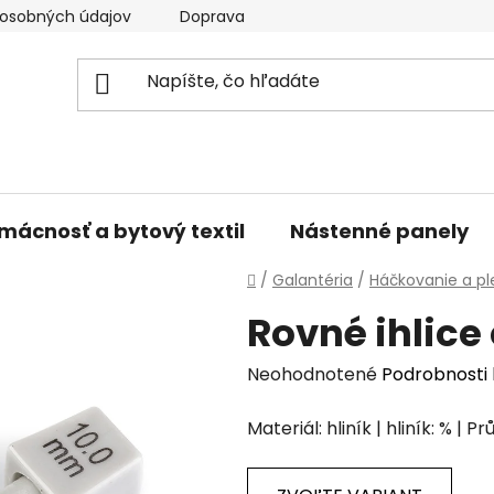
osobných údajov
Doprava a platba
Kontakty
V
mácnosť a bytový textil
Nástenné panely
Domov
/
Galantéria
/
Háčkovanie a pl
Rovné ihlice 
Priemerné
Neohodnotené
Podrobnosti
hodnotenie
Materiál: hliník | hliník: % |
produktu
je
0,0