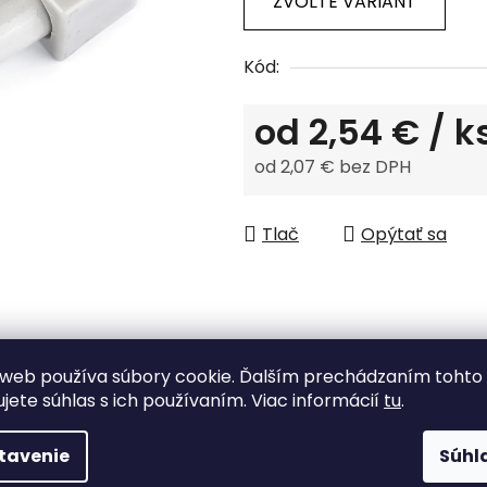
ZVOĽTE VARIANT
z
5
Kód:
hviezdičiek.
od
2,54 €
/ k
od
2,07 €
bez DPH
Jednotková cena:
Tlač
Opýtať sa
web používa súbory cookie. Ďalším prechádzaním tohto
ujete súhlas s ich používaním. Viac informácií
tu
.
Tovar skladom
tavenie
Súhl
odosielame do 48 h.