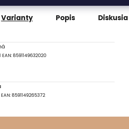
Varianty
Popis
Diskusia
rná
1
EAN:
8591149632020
á
1
EAN:
8591149265372