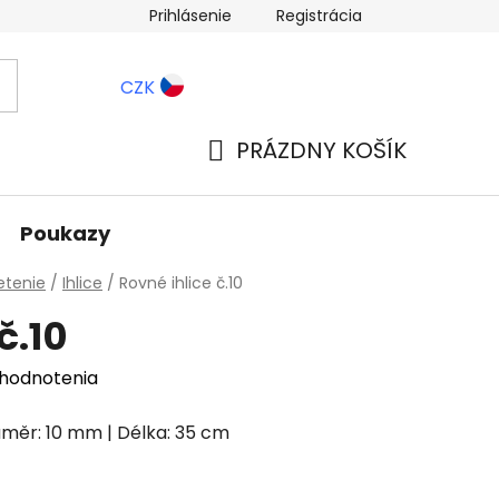
Prihlásenie
Registrácia
ernostné zľavy
Blog
CZK
PRÁZDNY KOŠÍK
NÁKUPNÝ
KOŠÍK
Poukazy
etenie
/
Ihlice
/
Rovné ihlice č.10
č.10
 hodnotenia
 Průměr: 10 mm | Délka: 35 cm