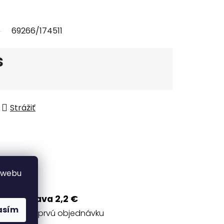
69266/174511
s
Strážiť
 webu
Zľava 2,2 €
asím
na prvú objednávku