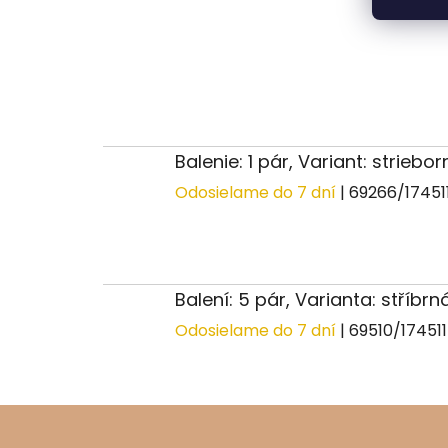
Balenie: 1 pár, Variant: striebo
Odosielame do 7 dní
| 69266/17451
Balení: 5 pár, Varianta: stříbrn
Odosielame do 7 dní
| 69510/17451
Z