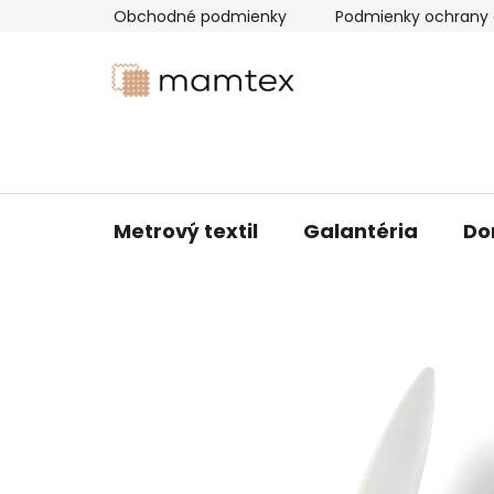
Prejsť
Obchodné podmienky
Podmienky ochrany 
na
obsah
Metrový textil
Galantéria
Do