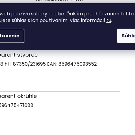
web používa súbory cookie. Ďalším prechádzaním tohto
ujete súhlas s ich používaním. Viac informácií
tu
.
Varianty
Popis
Diskusia
tavenie
Súhl
sparent štvorec
| 87350/231695
EAN:
8596475093552
sparent okrúhle
596475471688