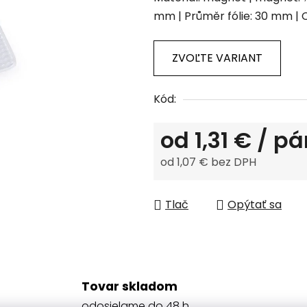
produktu
mm | Průměr fólie: 30 mm | 
je
0,0
z
ZVOĽTE VARIANT
5
hviezdičiek.
Kód:
od
1,31 €
/ pá
od
1,07 €
bez DPH
Jednotková cena:
Tlač
Opýtať sa
Tovar skladom
odosielame do 48 h.