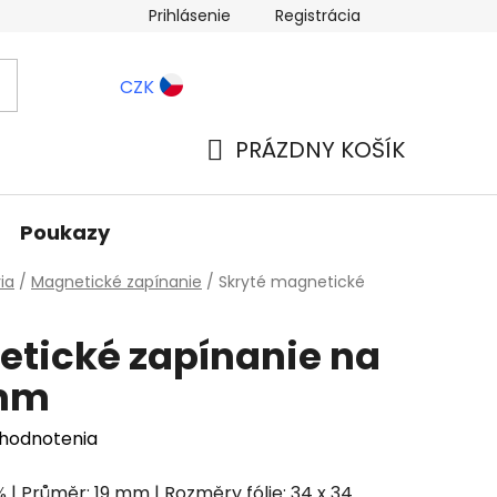
Prihlásenie
Registrácia
ernostné zľavy
Blog
CZK
PRÁZDNY KOŠÍK
NÁKUPNÝ
KOŠÍK
Poukazy
ia
/
Magnetické zapínanie
/
Skryté magnetické
etické zapínanie na
 mm
 hodnotenia
 | Průměr: 19 mm | Rozměry fólie: 34 x 34