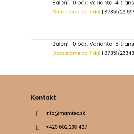
Balení: 10 pár, Varianta: 4 tra
Odosielame do 7 dní
| 87351/2316
Balení: 10 pár, Varianta: 5 tra
Odosielame do 7 dní
| 87351/2634
Z
á
Kontakt
p
ä
info
@
mamtex.sk
t
i
+420 602 238 427
e