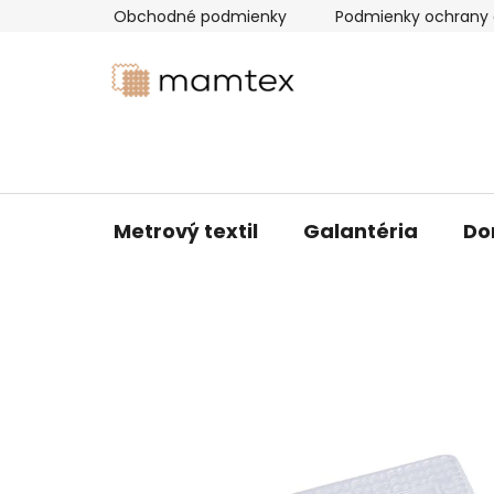
Prejsť
Obchodné podmienky
Podmienky ochrany 
na
obsah
Metrový textil
Galantéria
Do