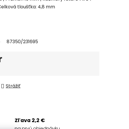
Celková tloušťka: 4,8 mm
87350/231695
r
Strážiť
Zľava 2,2 €
na prvú objednávku