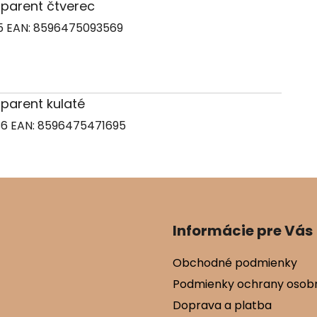
nsparent čtverec
95
EAN:
8596475093569
nsparent kulaté
36
EAN:
8596475471695
Informácie pre Vás
Obchodné podmienky
Podmienky ochrany osob
Doprava a platba