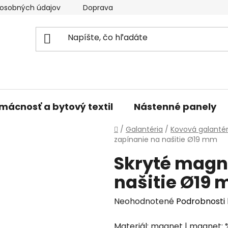
osobných údajov
Doprava a platba
Kontakty
V
mácnosť a bytový textil
Nástenné panely
Domov
/
Galantéria
/
Kovová galantér
zapínanie na našitie Ø19 mm
Skryté magn
našitie Ø19
Priemerné
Neohodnotené
Podrobnosti
hodnotenie
Materiál: magnet | magnet: %