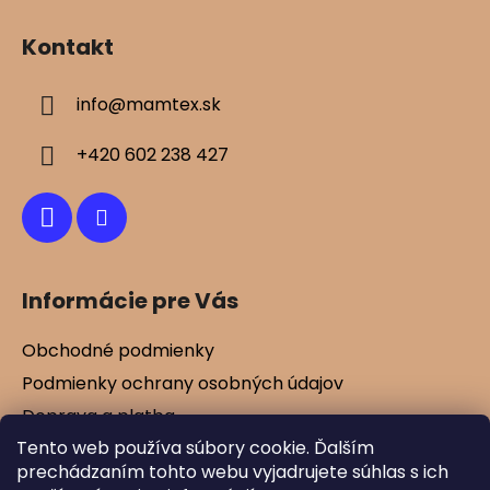
Z
á
Kontakt
p
ä
info
@
mamtex.sk
t
i
+420 602 238 427
e
Informácie pre Vás
Obchodné podmienky
Podmienky ochrany osobných údajov
Doprava a platba
Tento web používa súbory cookie. Ďalším
Kontakty
prechádzaním tohto webu vyjadrujete súhlas s ich
Vernostné zľavy