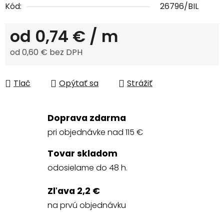
Kód:
26796/BIL
od
0,74 €
/ m
od
0,60 €
bez DPH
Jednotková cena:
Tlač
Opýtať sa
Strážiť
Doprava zdarma
pri objednávke nad 115 €
Tovar skladom
odosielame do 48 h.
Zľava 2,2 €
na prvú objednávku