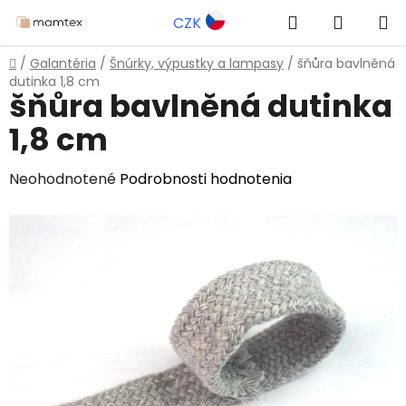
Prejsť
Hľadať
NÁKUP
CZK
na
obsah
KOŠÍK
Domov
/
Galantéria
/
Šnúrky, výpustky a lampasy
/
šňůra bavlněná
dutinka 1,8 cm
šňůra bavlněná dutinka
1,8 cm
Priemerné
Neohodnotené
Podrobnosti hodnotenia
hodnotenie
produktu
je
0,0
z
5
hviezdičiek.