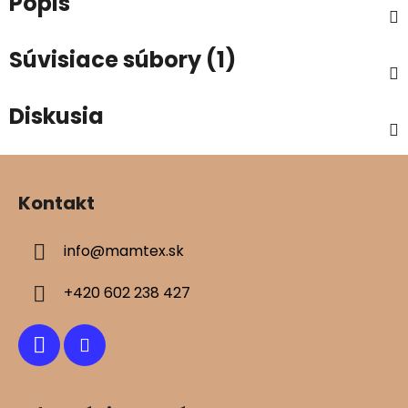
Popis
Súvisiace súbory (1)
Diskusia
Z
á
Kontakt
p
ä
info
@
mamtex.sk
t
i
+420 602 238 427
e