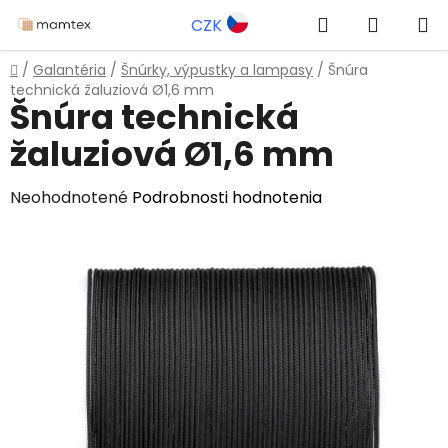
Prejsť
Hľadať
NÁKUP
CZK
na
obsah
KOŠÍK
Domov
/
Galantéria
/
Šnúrky, výpustky a lampasy
/
Šnúra
technická žaluziová Ø1,6 mm
Šnúra technická
žaluziová Ø1,6 mm
Priemerné
Neohodnotené
Podrobnosti hodnotenia
hodnotenie
produktu
je
0,0
z
5
hviezdičiek.