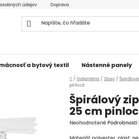
osobných údajov
Doprava a platba
Kontakty
V
mácnosť a bytový textil
Nástenné panely
Domov
/
Galantéria
/
Zipsy
/
Špirálové
pinlock
Špirálový zi
25 cm pinlo
Priemerné
Neohodnotené
Podrobnosti
hodnotenie
Materiál: polyester, plast, ne