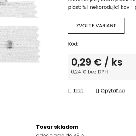
produktu
plast: % | nekorodující kov - 
je
0,0
z
ZVOĽTE VARIANT
5
hviezdičiek.
Kód:
0,29 €
/ ks
0,24 € bez DPH
Jednotková cena:
Tlač
Opýtať sa
Tovar skladom
odosielame do 48 h.