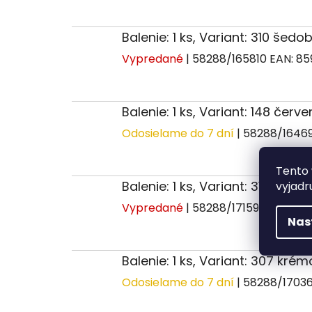
Balenie: 1 ks, Variant: 310 šed
Vypredané
| 58288/165810
EAN:
85
Balenie: 1 ks, Variant: 148 červ
Odosielame do 7 dní
| 58288/1646
Tento 
Balenie: 1 ks, Variant: 316 šedá
vyjadr
Vypredané
| 58288/171596
EAN:
85
Nas
Balenie: 1 ks, Variant: 307 kré
Odosielame do 7 dní
| 58288/1703