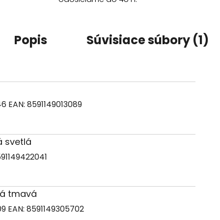
Popis
Súvisiace súbory (1)
46
EAN:
8591149013089
á svetlá
91149422041
drá tmavá
09
EAN:
8591149305702