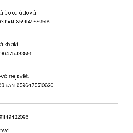
ědá čokoládová
03
EAN:
8591149559518
ná khaki
596475483896
ová nejsvět.
83
EAN:
8596475510820
ó
91149422096
žová