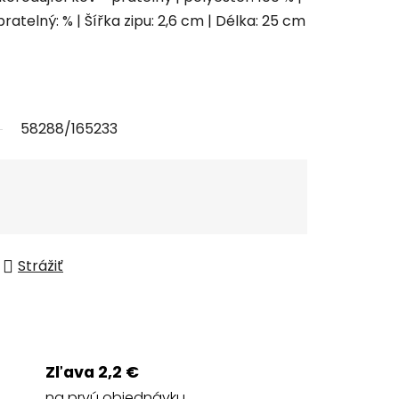
pratelný: % | Šířka zipu: 2,6 cm | Délka: 25 cm
58288/165233
Strážiť
Zľava 2,2 €
na prvú objednávku