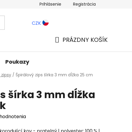
Prihlásenie
Registrácia
ernostné zľavy
Blog
CZK
PRÁZDNY KOŠÍK
NÁKUPNÝ
KOŠÍK
Poukazy
 zipsy
/
Špirálový zips šírka 3 mm dĺžka 25 cm
ps šírka 3 mm dĺžka
ck
 hodnotenia
korodující kov - pratelný | polyester: 100 % |