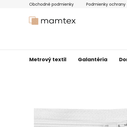
Prejsť
Obchodné podmienky
Podmienky ochrany 
na
obsah
Metrový textil
Galantéria
Do