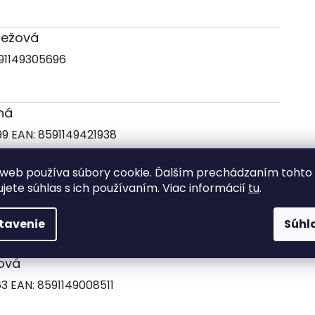
obežová
91149305696
ená
99
EAN:
8591149421938
web používa súbory cookie. Ďalším prechádzaním tohto
ujete súhlas s ich používaním. Viac informácií
tu
.
91149305719
tavenie
Súhl
mová
63
EAN:
8591149008511