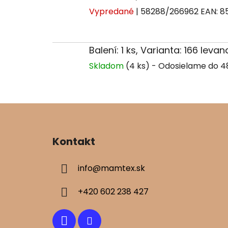
Vypredané
| 58288/266962
EAN:
8
Balení: 1 ks, Varianta: 166 leva
Skladom
(4 ks)
Z
á
Kontakt
p
ä
info
@
mamtex.sk
t
i
+420 602 238 427
e