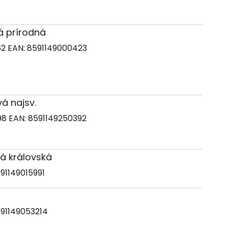
dá prírodná
62
EAN:
8591149000423
vá najsv.
98
EAN:
8591149250392
rá královská
91149015991
91149053214