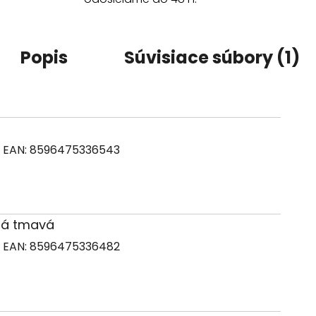
Popis
Súvisiace súbory (1)
7
EAN:
8596475336543
drá tmavá
0
EAN:
8596475336482