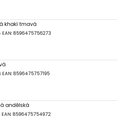
ená khaki tmavá
4
EAN:
8596475756273
ová
8
EAN:
8596475757195
drá andělská
2
EAN:
8596475754972