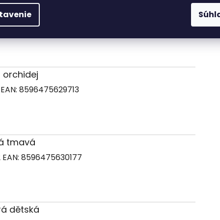
lenkavá tmavá
tavenie
Súhl
7
EAN:
8596475629744
á orchidej
9
EAN:
8596475629713
ová tmavá
2
EAN:
8596475630177
drá dětská