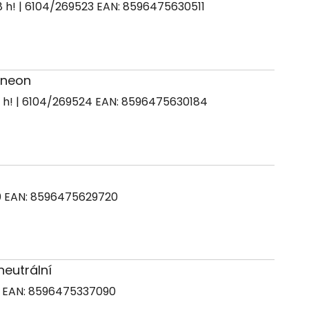
| 6104/269523
EAN:
8596475630511
á neon
| 6104/269524
EAN:
8596475630184
ó
0
EAN:
8596475629720
 neutrální
2
EAN:
8596475337090