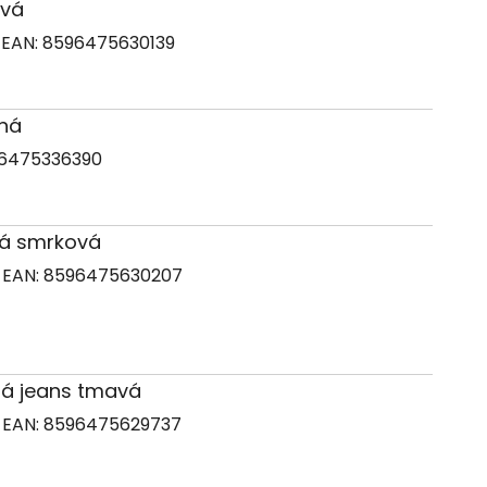
ová
1
EAN:
8596475630139
ená
6475336390
ená smrková
6
EAN:
8596475630207
drá jeans tmavá
8
EAN:
8596475629737