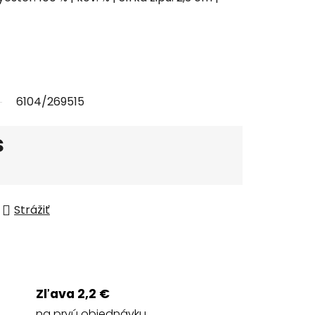
6104/269515
s
Strážiť
Zľava 2,2 €
na prvú objednávku