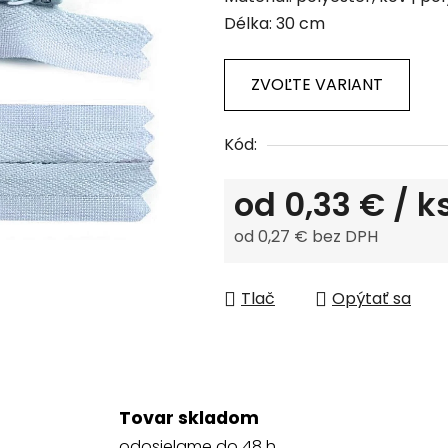
produktu
Délka: 30 cm
je
0,0
z
ZVOĽTE VARIANT
5
hviezdičiek.
Kód:
od
0,33 €
/ k
od
0,27 €
bez DPH
Jednotková cena:
Tlač
Opýtať sa
Tovar skladom
odosielame do 48 h.