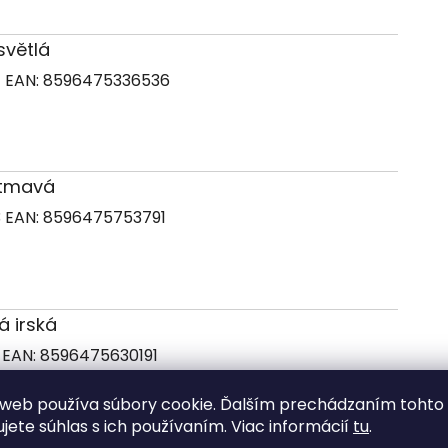
 světlá
4
EAN:
8596475336536
á tmavá
3
EAN:
8596475753791
á irská
5
EAN:
8596475630191
web používa súbory cookie. Ďalším prechádzaním tohto
ujete súhlas s ich používaním. Viac informácií
tu
.