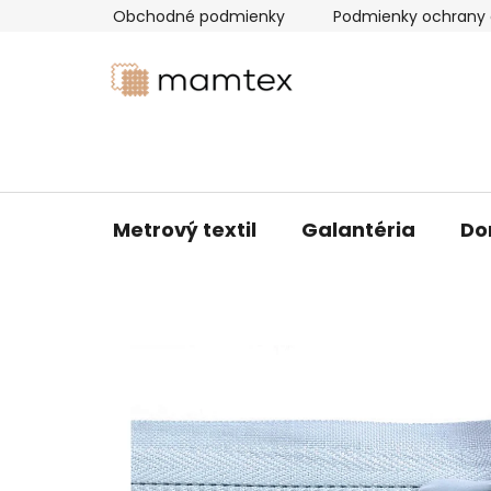
Prejsť
Obchodné podmienky
Podmienky ochrany 
na
obsah
Metrový textil
Galantéria
Do