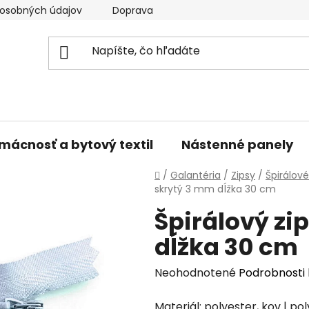
osobných údajov
Doprava a platba
Kontakty
V
mácnosť a bytový textil
Nástenné panely
Domov
/
Galantéria
/
Zipsy
/
Špirálové
skrytý 3 mm dĺžka 30 cm
Špirálový zi
dĺžka 30 cm
Priemerné
Neohodnotené
Podrobnosti
hodnotenie
Materiál: polyester, kov | poly