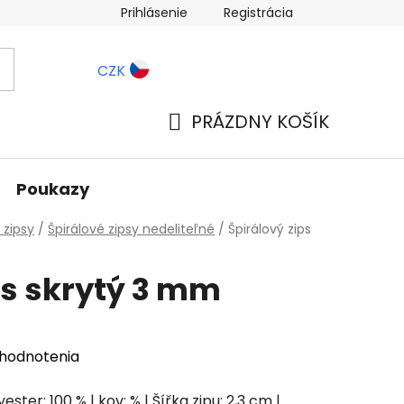
Prihlásenie
Registrácia
ernostné zľavy
Blog
CZK
PRÁZDNY KOŠÍK
NÁKUPNÝ
KOŠÍK
Poukazy
 zipsy
/
Špirálové zipsy nedeliteľné
/
Špirálový zips
ps skrytý 3 mm
 hodnotenia
ester: 100 % | kov: % | Šířka zipu: 2,3 cm |