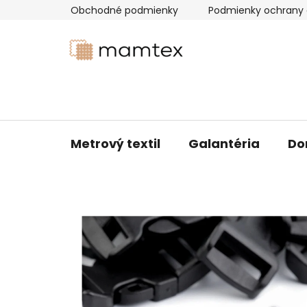
Prejsť
Obchodné podmienky
Podmienky ochrany 
na
obsah
Metrový textil
Galantéria
Do