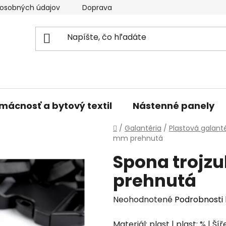
osobných údajov
Doprava a platba
Kontakty
V
mácnosť a bytový textil
Nástenné panely
Domov
/
Galantéria
/
Plastová galanté
mm prehnutá
Spona trojz
prehnutá
Priemerné
Neohodnotené
Podrobnosti
hodnotenie
Materiál: plast | plast: % | 