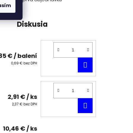
asím
Diskusia
85 €
/ balení
DO
0,69 € bez DPH
KOŠÍKA
2,91 €
/ ks
DO
2,37 € bez DPH
KOŠÍKA
10,46 €
/ ks