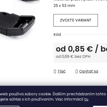
produktu
25 x 53 mm
je
0,0
z
ZVOĽTE VARIANT
5
hviezdičiek.
Kód:
od
0,85 €
/ b
od
0,69 €
bez DPH
Jednotková cena:
Tlač
Opýtať sa
web používa súbory cookie. Ďalším prechádzaním tohto
ujete súhlas s ich používaním. Viac informácií
tu
.
Tovar skladom
odosielame do 48 h.