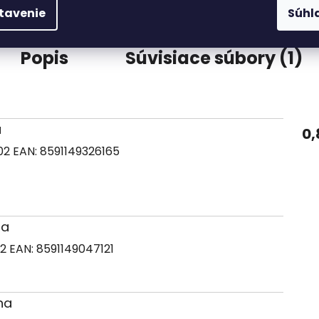
tavenie
Súhl
Popis
Súvisiace súbory (1)
a
0,
02
EAN:
8591149326165
na
02
EAN:
8591149047121
na