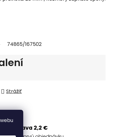
74865/167502
alení
Strážiť
 webu
Zľava 2,2 €
na prvú objednávku