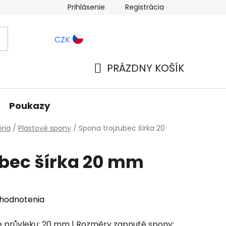
Prihlásenie
Registrácia
ernostné zľavy
Blog
CZK
PRÁZDNY KOŠÍK
NÁKUPNÝ
KOŠÍK
Poukazy
ria
/
Plastové spony
/
Spona trojzubec šírka 20
ubec šírka 20 mm
 hodnotenia
Šíře průvleku: 20 mm | Rozměry zapnuté spony: