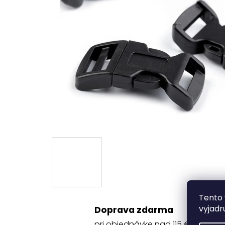
Tento 
vyjadr
Doprava zdarma
pri objednávke nad 115 €