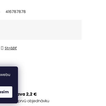
416787878
Strážiť
 webu
asím
Zľava 2,2 €
na prvú objednávku