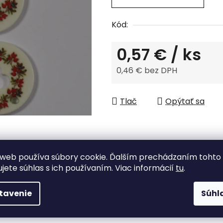
je
0,0
Kód:
z
5
0,57 €
/ ks
hviezdičiek.
0,46 € bez DPH
Jednotková cena:
Tlač
Opýtať sa
web používa súbory cookie. Ďalším prechádzaním tohto
ujete súhlas s ich používaním. Viac informácií
tu
.
tavenie
Súhl
Tovar skladom
odosielame do 48 h.