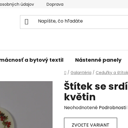
osobných údajov
Doprava a platba
Kontakty
V
mácnosť a bytový textil
Nástenné panely
Domov
/
Galantéria
/
Ceduľky a štíto
Štítek se sr
květin
Priemerné
Neohodnotené
Podrobnosti
hodnotenie
produktu
ZVOĽTE VARIANT