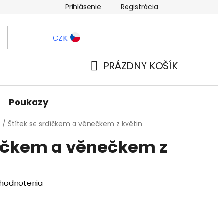
Prihlásenie
Registrácia
ernostné zľavy
Blog
CZK
PRÁZDNY KOŠÍK
NÁKUPNÝ
KOŠÍK
Poukazy
k
/
Štítek se srdíčkem a věnečkem z květin
díčkem a věnečkem z
 hodnotenia