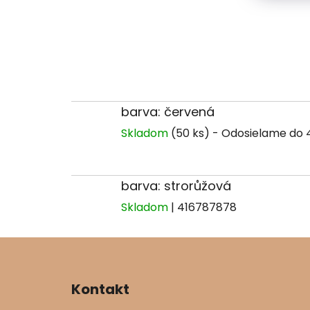
barva: červená
Skladom
(50 ks)
barva: strorůžová
Skladom
| 416787878
Z
á
Kontakt
p