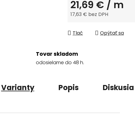
21,69 €
/ m
17,63 € bez DPH
Jednotková cena:
Tlač
Opýtať sa
Tovar skladom
odosielame do 48 h.
Varianty
Popis
Diskusia