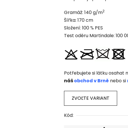
z
2
Gramáž: 140 g/m
5
Šířka: 170 cm
hviezdičiek.
Složení: 100 % PES
Test oděru Martindale: 100 
Potřebujete si látku osahat n
náš
obchod v Brně
nebo si
ZVOĽTE VARIANT
Kód: