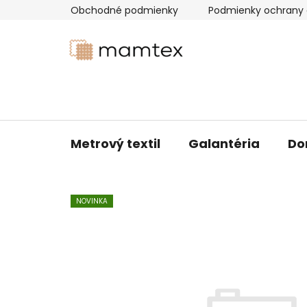
Prejsť
Obchodné podmienky
Podmienky ochrany 
na
obsah
Metrový textil
Galantéria
Do
NOVINKA