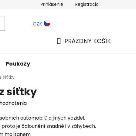
Prihlásenie
Registrácia
ernostné zľavy
Blog
CZK
PRÁZDNY KOŠÍK
NÁKUPNÝ
KOŠÍK
Poukazy
 síťtky
z síťtky
 hodnotenia
osobních automobilů a jiných vozidel.
ní, proto je čalounění snadné i v záhybech.
mm molitanem.