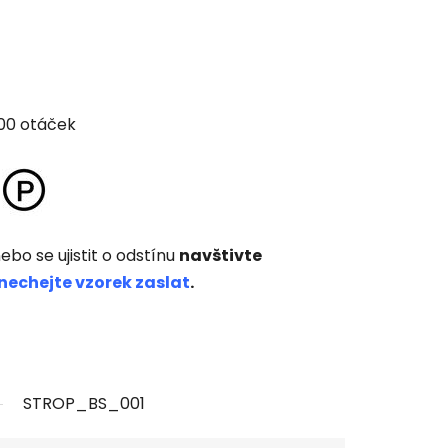
000 otáček
ebo se ujistit o odstínu
navštivte
nechejte vzorek zaslat
.
STROP_BS_001