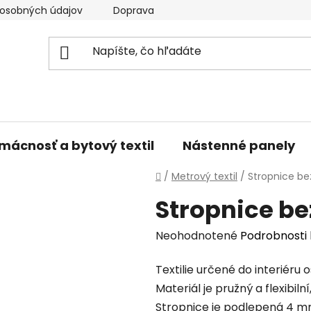
osobných údajov
Doprava a platba
Kontakty
V
mácnosť a bytový textil
Nástenné panely
Domov
/
Metrový textil
/
Stropnice bez
Stropnice be
Priemerné
Neohodnotené
Podrobnosti
hodnotenie
Textilie určené do interiéru 
produktu
Materiál je pružný a flexibil
je
Stropnice je podlepená 4 
0,0