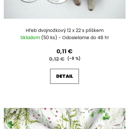
Hřeb dvojnožkový 12 x 22 s plíškem
Skladom
(50 ks)
0,11 €
0,12 €
(–8 %)
DETAIL