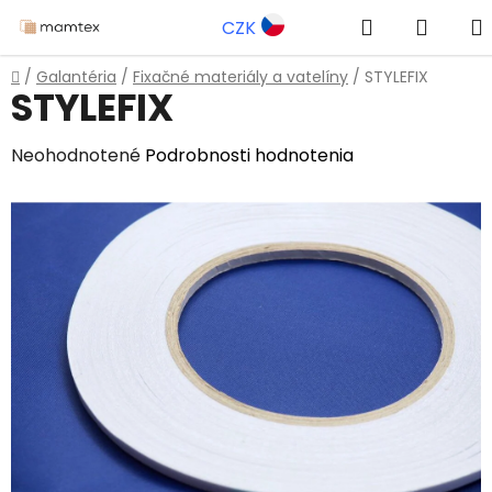
Prejsť
Hľadať
NÁKU
CZK
na
obsah
KOŠÍK
Domov
/
Galantéria
/
Fixačné materiály a vatelíny
/
STYLEFIX
STYLEFIX
Priemerné
Neohodnotené
Podrobnosti hodnotenia
hodnotenie
produktu
je
0,0
z
5
hviezdičiek.