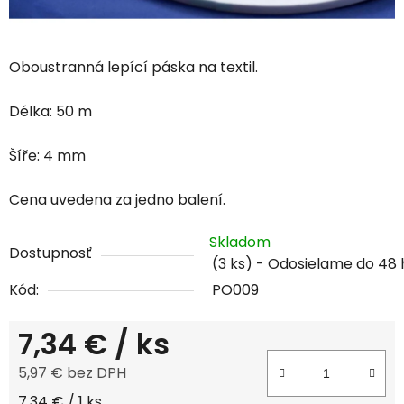
Oboustranná lepící páska na textil.
Délka: 50 m
Šíře: 4 mm
Cena uvedena za jedno balení.
Skladom
Dostupnosť
(3 ks)
Kód:
PO009
7,34 €
/ ks
5,97 € bez DPH
Jednotková cena:
7,34 € / 1 ks