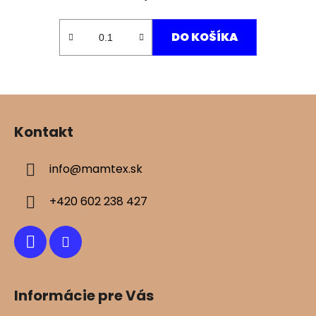
DO KOŠÍKA
Z
á
Kontakt
p
ä
info
@
mamtex.sk
t
i
+420 602 238 427
e
Informácie pre Vás