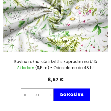
Bavlna režná luční kvítí s kapradím na bílé
Skladom
(9,5 m)
8,57 €
DO KOŠÍKA