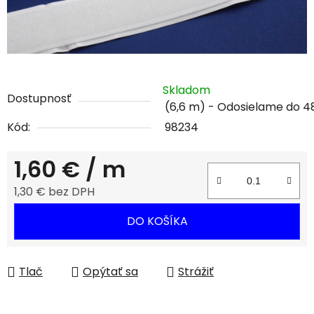
Skladom
Dostupnosť
(6,6 m)
Kód:
98234
1,60 €
/ m
1,30 € bez DPH
Jednotková cena:
DO KOŠÍKA
Tlač
Opýtať sa
Strážiť