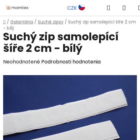
Prejsť
Hľadať
NÁK
CZK
na
obsah
KOŠ
Domov
/
Galantéria
/
Suché zipsy
/
Suchý zip samolepící šíře 2 cm
- bílý
Suchý zip samolepící
šíře 2 cm - bílý
Priemerné
Neohodnotené
Podrobnosti hodnotenia
hodnotenie
produktu
je
0,0
z
5
hviezdičiek.