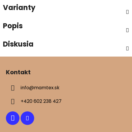
Varianty
Popis
Diskusia
Z
á
Kontakt
p
ä
info
@
mamtex.sk
t
i
+420 602 238 427
e