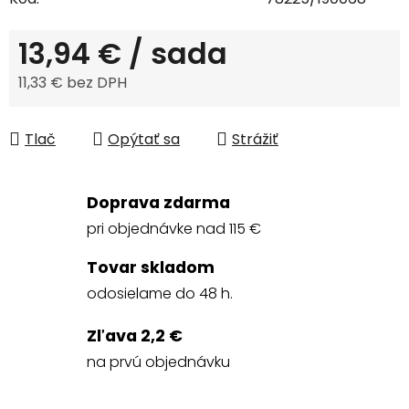
13,94 €
/ sada
11,33 € bez DPH
Jednotková cena:
Tlač
Opýtať sa
Strážiť
Doprava zdarma
pri objednávke nad 115 €
Tovar skladom
odosielame do 48 h.
Zľava 2,2 €
na prvú objednávku