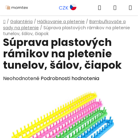
Prejsť
Hľadať
NÁKUP
CZK
na
obsah
KOŠÍK
Domov
/
Galantéria
/
Háčkovanie a pletenie
/
Bambuľkovače a
sady na pletenie
/
Súprava plastových rámikov na pletenie
tunelov, šálov, čiapok
Súprava plastových
rámikov na pletenie
tunelov, šálov, čiapok
Priemerné
Neohodnotené
Podrobnosti hodnotenia
hodnotenie
produktu
je
0,0
z
5
hviezdičiek.