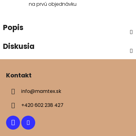
na prvú objednávku
Popis
Diskusia
Z
á
Kontakt
p
ä
info
@
mamtex.sk
t
i
+420 602 238 427
e