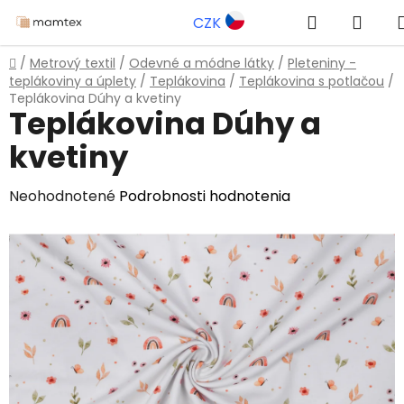
Prejsť
Hľadať
NÁK
CZK
na
obsah
KOŠÍ
Domov
/
Metrový textil
/
Odevné a módne látky
/
Pleteniny -
teplákoviny a úplety
/
Teplákovina
/
Teplákovina s potlačou
/
Teplákovina Dúhy a kvetiny
Teplákovina Dúhy a
kvetiny
Priemerné
Neohodnotené
Podrobnosti hodnotenia
hodnotenie
produktu
je
0,0
z
5
hviezdičiek.