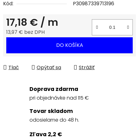
Kód:
P30987339713196
17,18 €
/ m
13,97 € bez DPH
Jednotková cena:
DO KOŠÍKA
Tlač
Opýtať sa
Strážiť
Doprava zdarma
pri objednávke nad 115 €
Tovar skladom
odosielame do 48 h.
Zľava 2,2 €