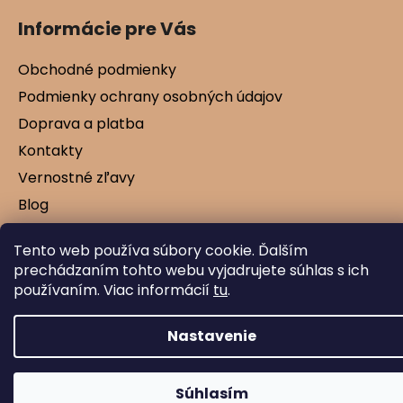
Informácie pre Vás
Obchodné podmienky
Podmienky ochrany osobných údajov
Doprava a platba
Kontakty
Vernostné zľavy
Blog
Tento web používa súbory cookie. Ďalším
prechádzaním tohto webu vyjadrujete súhlas s ich
Vytvoril Shoptet
používaním. Viac informácií
tu
.
Copyright 2026
Mamtex.sk
. Všetky práva
vyhradené.
Nastavenie
Súhlasím