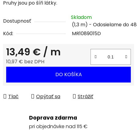
Pruhy jsou po šíři látky.
Skladom
Dostupnosť
(1,3 m)
Kód:
MR1089015D
13,49 €
/ m
10,97 € bez DPH
Jednotková cena:
DO KOŠÍKA
Tlač
Opýtať sa
Strážiť
Doprava zdarma
pri objednávke nad 115 €