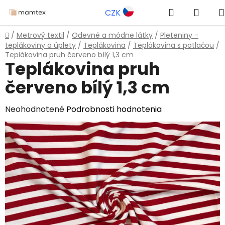
Prejsť
Hľadať
NÁK
CZK
na
obsah
KOŠÍ
Domov
/
Metrový textil
/
Odevné a módne látky
/
Pleteniny -
teplákoviny a úplety
/
Teplákovina
/
Teplákovina s potlačou
/
Teplákovina pruh červeno bílý 1,3 cm
Teplákovina pruh
červeno bílý 1,3 cm
Priemerné
Neohodnotené
Podrobnosti hodnotenia
hodnotenie
produktu
je
0,0
z
5
hviezdičiek.