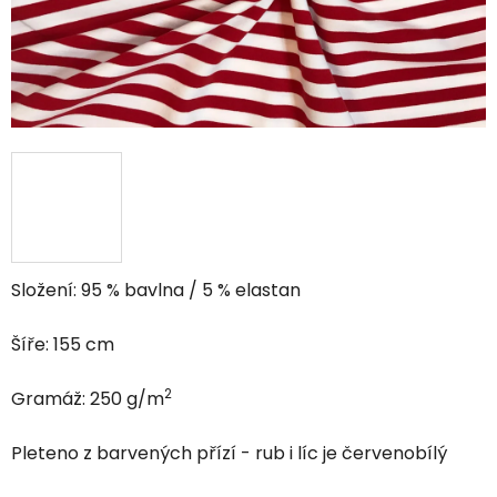
Složení: 95 % bavlna / 5 % elastan
Šíře: 155 cm
2
Gramáž: 250 g/m
Pleteno z barvených přízí - rub i líc je červenobílý