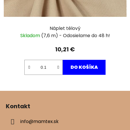
Náplet tělový
Skladom
(7,6 m)
10,21 €
DO KOŠÍKA
Z
á
Kontakt
p
ä
info
@
mamtex.sk
t