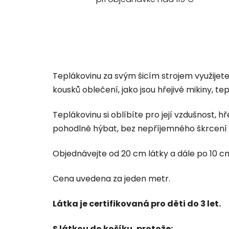
Teplákovinu za svým šicím strojem využijet
kousků oblečení, jako jsou hřejivé mikiny, te
Teplákovinu si oblíbíte pro její vzdušnost, h
pohodlně hýbat, bez nepříjemného škrcení 
Objednávejte od 20 cm látky a dále po 10 cm 
Cena uvedena za jeden metr.
Látka je certifikovaná pro děti do 3 let.
S látkou do košíku, protože: