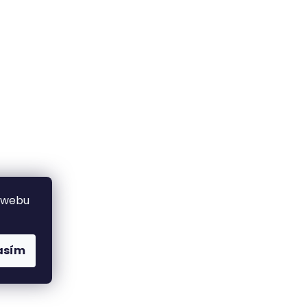
 webu
asím