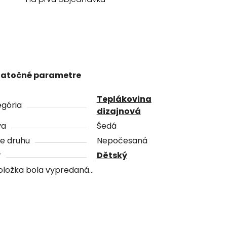
atočné parametre
Teplákovina
gória
dizajnová
va
Šedá
e druhu
Nepočesaná
r
Dětský
oložka bola vypredaná…