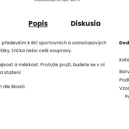
Popis
Diskusia
e především k šití sportovních a volnočasových
Dod
pláky, trička nebo celé soupravy.
Kate
řejivost a měkkost. Protože pruží, budete se v ní
Bar
a stažení.
Podl
dle libosti.
Vzo
P