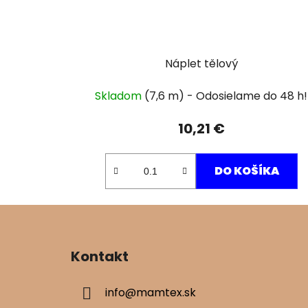
Náplet tělový
Skladom
(7,6 m)
10,21 €
DO KOŠÍKA
Z
á
Kontakt
p
ä
info
@
mamtex.sk
t