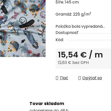
Šíře: 145 cm
0,0
z
2
Gramáž: 225 g/m
5
hviezdičiek.
Položka bola vypredaná…
Dostupnosť
Kód:
15,54 €
/ m
12,63 € bez DPH
Jednotková cena:
Tlač
Opýtať sa
Tovar skladom
odosielame do 48 h.