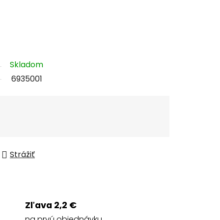
Skladom
6935001
Strážiť
Zľava 2,2 €
na prvú objednávku