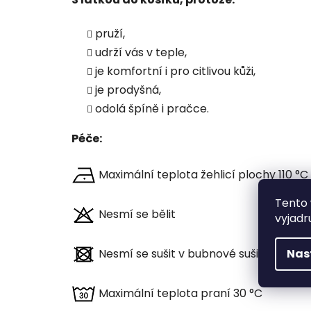
pruží,
udrží vás v teple,
je komfortní i pro citlivou kůži,
je prodyšná,
odolá špíně i pračce.
Péče:
Maximální teplota žehlicí plochy 110 °C
Tento 
Nesmí se bělit
vyjadr
Nesmí se sušit v bubnové sušičce
Nas
Maximální teplota praní 30 °C