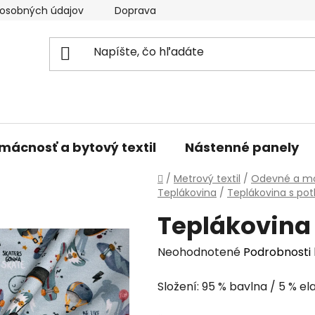
osobných údajov
Doprava a platba
Kontakty
V
mácnosť a bytový textil
Nástenné panely
Domov
/
Metrový textil
/
Odevné a mó
Teplákovina
/
Teplákovina s pot
Teplákovina
Priemerné
Neohodnotené
Podrobnosti
hodnotenie
Složení: 95 % bavlna / 5 % el
produktu
je