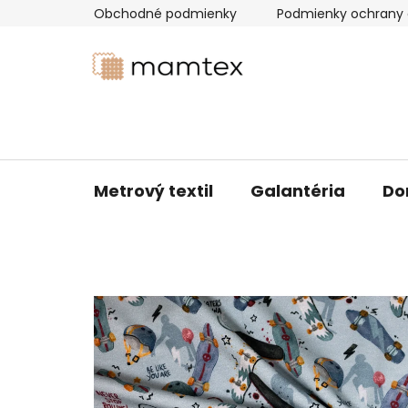
Prejsť
Obchodné podmienky
Podmienky ochrany 
na
obsah
Metrový textil
Galantéria
Do