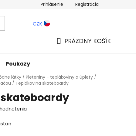
Prihlásenie
Registrácia
ernostné zľavy
Blog
CZK
PRÁZDNY KOŠÍK
NÁKUPNÝ
KOŠÍK
Poukazy
dne látky
/
Pleteniny - teplákoviny a úplety
/
lačou
/
Teplákovina skateboardy
 skateboardy
 hodnotenia
astan