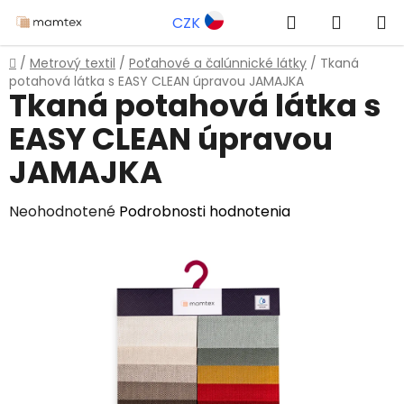
Prejsť
Hľadať
NÁKUP
CZK
na
obsah
KOŠÍK
Domov
/
Metrový textil
/
Poťahové a čalúnnické látky
/
Tkaná
potahová látka s EASY CLEAN úpravou JAMAJKA
Tkaná potahová látka s
EASY CLEAN úpravou
JAMAJKA
Priemerné
Neohodnotené
Podrobnosti hodnotenia
hodnotenie
produktu
je
0,0
z
5
hviezdičiek.