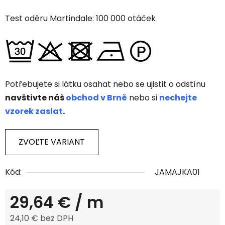
Test oděru Martindale: 100 000 otáček
Potřebujete si látku osahat nebo se ujistit o odstínu
navštivte náš
obchod v Brně
nebo si
nechejte
vzorek zaslat
.
ZVOĽTE VARIANT
Kód:
JAMAJKA01
29,64 €
/ m
24,10 € bez DPH