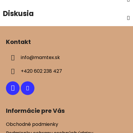
Diskusia
Z
á
Kontakt
p
ä
info
@
mamtex.sk
t
i
+420 602 238 427
e
Informácie pre Vás
Obchodné podmienky