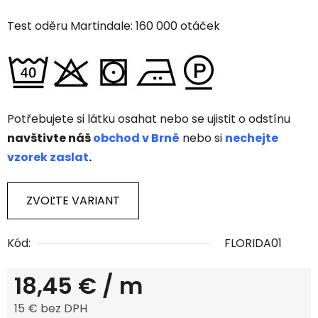
Test oděru Martindale: 160 000 otáček
Potřebujete si látku osahat nebo se ujistit o odstínu
navštivte náš
obchod v Brně
nebo si
nechejte
vzorek zaslat
.
ZVOĽTE VARIANT
Kód:
FLORIDA01
18,45 €
/ m
15 € bez DPH