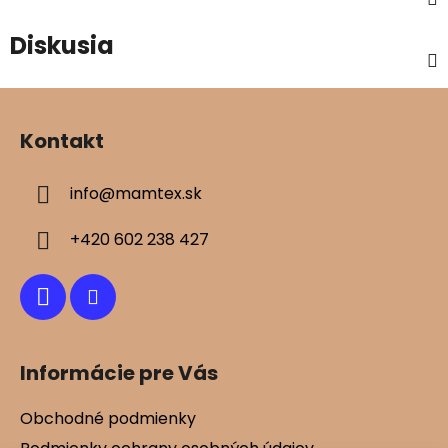
Diskusia
Z
á
Kontakt
p
ä
info
@
mamtex.sk
t
i
+420 602 238 427
e
Informácie pre Vás
Obchodné podmienky