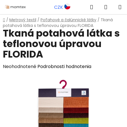
Prejsť
Hľadať
NÁKUP
CZK
na
obsah
KOŠÍK
Domov
/
Metrový textil
/
Poťahové a čalúnnické látky
/
Tkaná
potahová látka s teflonovou úpravou FLORIDA
Tkaná potahová látka s
teflonovou úpravou
FLORIDA
Priemerné
Neohodnotené
Podrobnosti hodnotenia
hodnotenie
produktu
je
0,0
z
5
hviezdičiek.