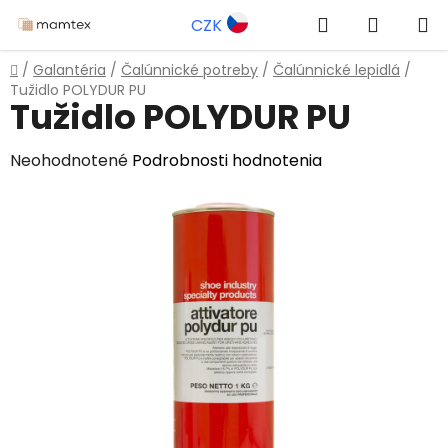
Prejsť
Hľadať
NÁKUP
CZK
na
obsah
KOŠÍK
Domov
/
Galantéria
/
Čalúnnické potreby
/
Čalúnnické lepidlá
/
Tužidlo POLYDUR PU
Tužidlo POLYDUR PU
Priemerné
Neohodnotené
Podrobnosti hodnotenia
hodnotenie
produktu
je
0,0
z
5
hviezdičiek.