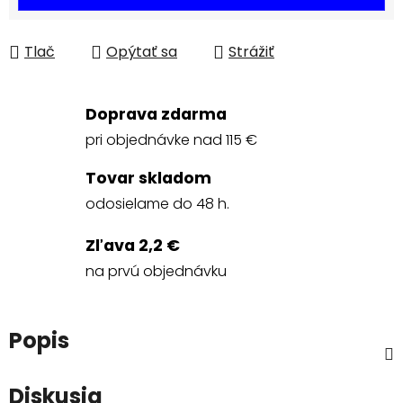
Tlač
Opýtať sa
Strážiť
Doprava zdarma
pri objednávke nad 115 €
Tovar skladom
odosielame do 48 h.
Zľava 2,2 €
na prvú objednávku
Popis
Diskusia