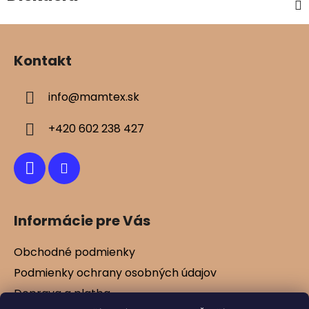
Z
á
Kontakt
p
ä
info
@
mamtex.sk
t
i
+420 602 238 427
e
Informácie pre Vás
Obchodné podmienky
Podmienky ochrany osobných údajov
Doprava a platba