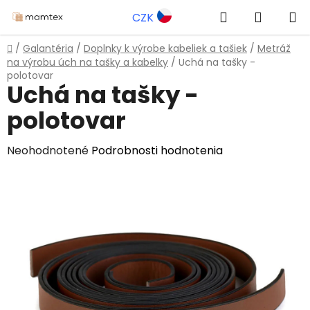
Prejsť
Hľadať
NÁKUP
CZK
na
obsah
KOŠÍK
Domov
/
Galantéria
/
Doplnky k výrobe kabeliek a tašiek
/
Metráž
na výrobu úch na tašky a kabelky
/
Uchá na tašky -
polotovar
Uchá na tašky -
polotovar
Priemerné
Neohodnotené
Podrobnosti hodnotenia
hodnotenie
produktu
je
0,0
z
5
hviezdičiek.