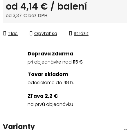
od
4,14 €
/ balení
od
3,37 €
bez DPH
Jednotková cena:
Tlač
Opýtať sa
Strážiť
Doprava zdarma
pri objednávke nad 115 €
Tovar skladom
odosielame do 48 h.
Zľava 2,2 €
na prvú objednávku
Varianty