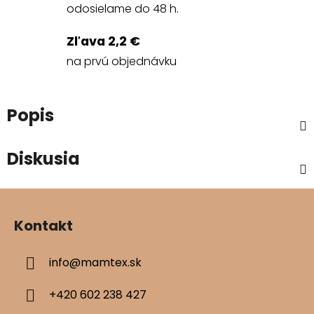
odosielame do 48 h.
Zľava 2,2 €
na prvú objednávku
Popis
Diskusia
Z
á
Kontakt
p
ä
info
@
mamtex.sk
t
i
+420 602 238 427
e