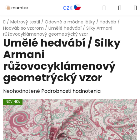
Prejsť
Hľadať
NÁKU
CZK
na
obsah
KOŠÍK
Domov
/
Metrový textil
/
Odevné a módne látky
/
Hodváb
/
Hodváb so vzorom
/
Umělé hedvábí / Silky Armani
růžovocyklámenový geometrýcký vzor
Umělé hedvábí / Silky
Armani
růžovocyklámenový
geometrýcký vzor
Priemerné
Neohodnotené
Podrobnosti hodnotenia
hodnotenie
NOVINKA
produktu
je
0,0
z