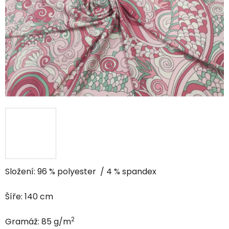
5
hviezdičiek.
Složení: 96 % polyester / 4 % spandex
Šíře: 140 cm
2
Gramáž:
85
g/m