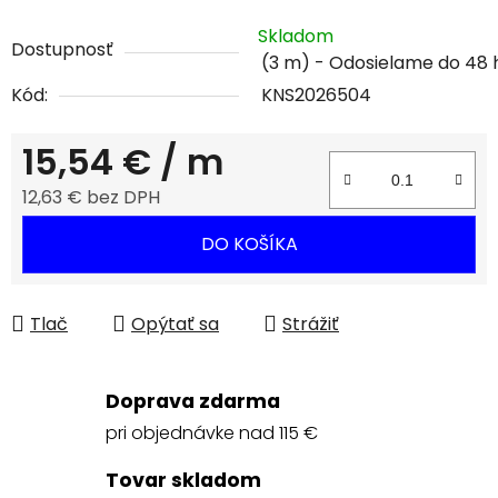
Skladom
Dostupnosť
(3 m)
Kód:
KNS2026504
15,54 €
/ m
12,63 € bez DPH
Jednotková cena:
DO KOŠÍKA
Tlač
Opýtať sa
Strážiť
Doprava zdarma
pri objednávke nad 115 €
Tovar skladom