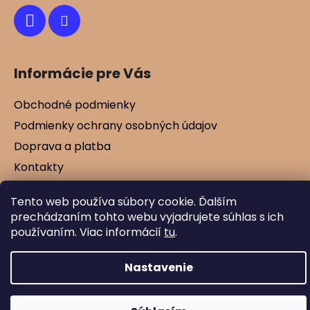
Informácie pre Vás
Obchodné podmienky
Podmienky ochrany osobných údajov
Doprava a platba
Kontakty
Vernostné zľavy
Tento web používa súbory cookie. Ďalším
Blog
prechádzaním tohto webu vyjadrujete súhlas s ich
používaním. Viac informácií
tu
.
Vytvoril Shoptet
Nastavenie
Copyright 2026
Mamtex.sk
. Všetky práva
vyhradené.