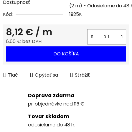
Dostupnosť
(2 m)
Kód:
1925K
8,12 €
/ m
6,60 € bez DPH
Jednotková cena:
DO KOŠÍKA
Tlač
Opýtať sa
Strážiť
Doprava zdarma
pri objednávke nad 115 €
Tovar skladom
odosielame do 48 h.