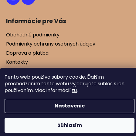
Informácie pre Vás
Obchodné podmienky
Podmienky ochrany osobných údajov
Doprava a platba
Kontakty
Vernostné zľavy
Tento web používa súbory cookie. Ďalším
Blog
prechádzaním tohto webu vyjadrujete súhlas s ich
používaním. Viac informácií
tu
.
Vytvoril Shoptet
Nastavenie
Copyright 2026
Mamtex.sk
. Všetky práva
vyhradené.
Súhlasím