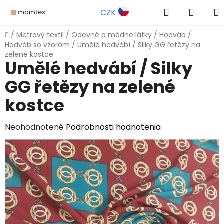
Prejsť
Hľadať
NÁKU
CZK
na
obsah
KOŠÍK
Domov
/
Metrový textil
/
Odevné a módne látky
/
Hodváb
/
Hodváb so vzorom
/
Umělé hedvábí / Silky GG řetězy na
zelené kostce
Umělé hedvábí / Silky
GG řetězy na zelené
kostce
Priemerné
Neohodnotené
Podrobnosti hodnotenia
hodnotenie
produktu
je
0,0
z
5
hviezdičiek.