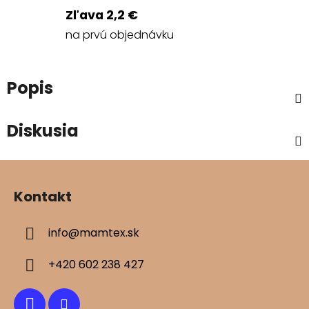
Zľava 2,2 €
na prvú objednávku
Popis
Diskusia
Z
á
Kontakt
p
ä
info
@
mamtex.sk
t
i
+420 602 238 427
e