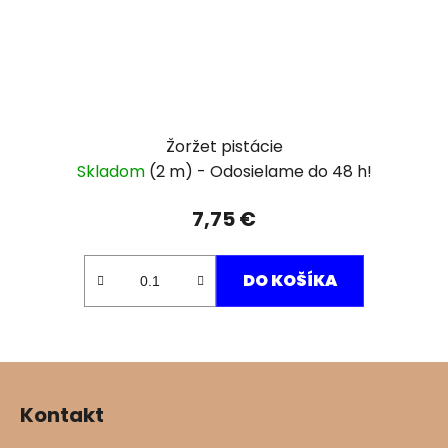
Žoržet pistácie
Skladom
(2 m)
7,75 €
DO KOŠÍKA
Z
á
Kontakt
p