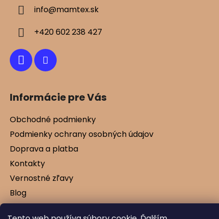
ä
info
@
mamtex.sk
t
i
+420 602 238 427
e
Informácie pre Vás
Obchodné podmienky
Podmienky ochrany osobných údajov
Doprava a platba
Kontakty
Vernostné zľavy
Blog
Tento web používa súbory cookie. Ďalším