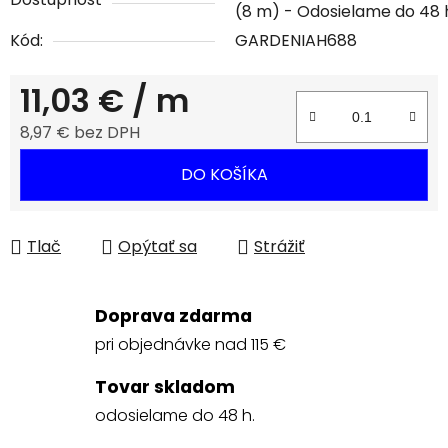
(8 m)
Kód:
GARDENIAH688
11,03 €
/ m
8,97 € bez DPH
Jednotková cena:
DO KOŠÍKA
Tlač
Opýtať sa
Strážiť
Doprava zdarma
pri objednávke nad 115 €
Tovar skladom
odosielame do 48 h.