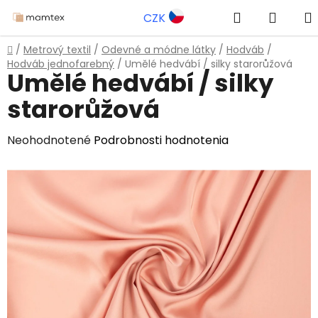
Prejsť
Hľadať
NÁKU
CZK
na
obsah
KOŠÍK
Domov
/
Metrový textil
/
Odevné a módne látky
/
Hodváb
/
Hodváb jednofarebný
/
Umělé hedvábí / silky starorůžová
Umělé hedvábí / silky
starorůžová
Priemerné
Neohodnotené
Podrobnosti hodnotenia
hodnotenie
produktu
je
0,0
z
5
hviezdičiek.