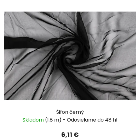
Šifon černý
Skladom
(1,8 m)
6,11 €