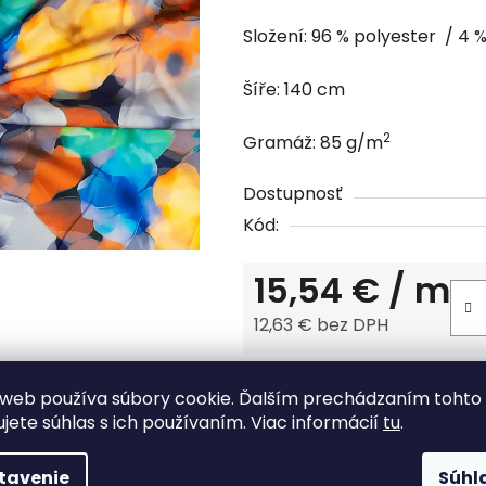
hodnotenie
Složení: 96 % polyester / 4 
produktu
je
Šíře: 140 cm
0,0
z
2
Gramáž:
85
g/m
5
hviezdičiek.
Dostupnosť
Kód:
15,54 €
/ m
12,63 € bez DPH
Jednotková cena:
Tlač
Opýtať sa
web používa súbory cookie. Ďalším prechádzaním tohto
ujete súhlas s ich používaním. Viac informácií
tu
.
Tovar skladom
tavenie
Súhl