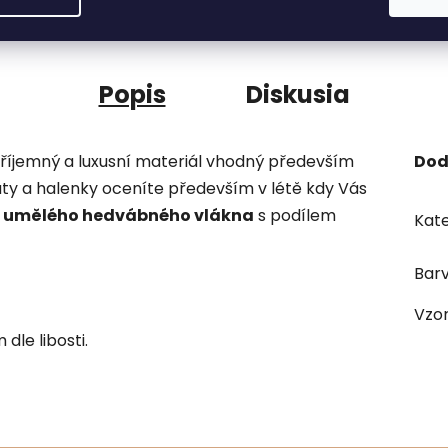
odosielame do 48 h.
Popis
Diskusia
příjemný a luxusní materiál vhodný především
Dod
aty a halenky oceníte především v létě kdy Vás
z umělého hedvábného vlákna
s podílem
Kate
Bar
Vzo
dle libosti.