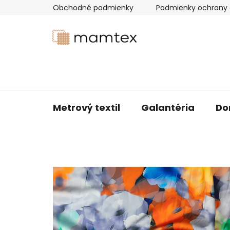
Prejsť
Obchodné podmienky
Podmienky ochrany 
na
obsah
Metrový textil
Galantéria
Do