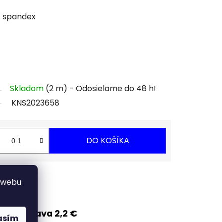
% spandex
Skladom
(2 m)
KNS2023658
DO KOŠÍKA
Strážiť
 webu
Zľava 2,2 €
asím