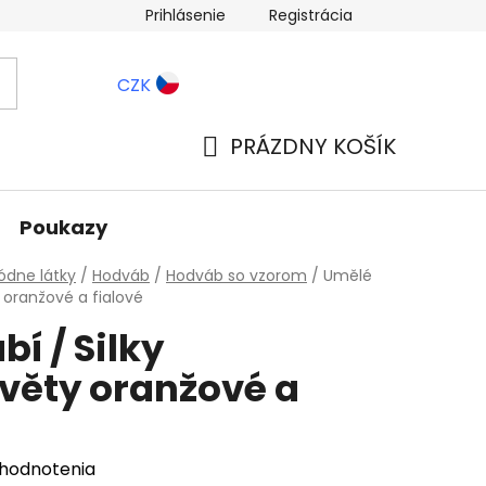
Prihlásenie
Registrácia
ernostné zľavy
Blog
CZK
PRÁZDNY KOŠÍK
NÁKUPNÝ
KOŠÍK
Poukazy
dne látky
/
Hodváb
/
Hodváb so vzorom
/
Umělé
 oranžové a fialové
í / Silky
věty oranžové a
 hodnotenia