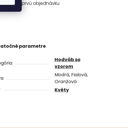
na prvú objednávku
atočné parametre
Hodváb so
gória
vzorom
Modrá, Fialová,
va
Oranžová
r
Květy