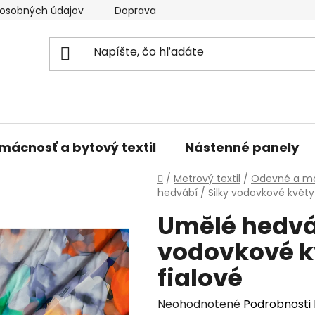
osobných údajov
Doprava a platba
Kontakty
V
mácnosť a bytový textil
Nástenné panely
Domov
/
Metrový textil
/
Odevné a mó
hedvábí / Silky vodovkové květy
Umělé hedváb
vodovkové k
fialové
Priemerné
Neohodnotené
Podrobnosti