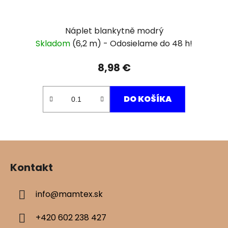
Náplet blankytně modrý
Skladom
(6,2 m)
8,98 €
DO KOŠÍKA
Z
á
Kontakt
p
ä
info
@
mamtex.sk
t
i
+420 602 238 427
e