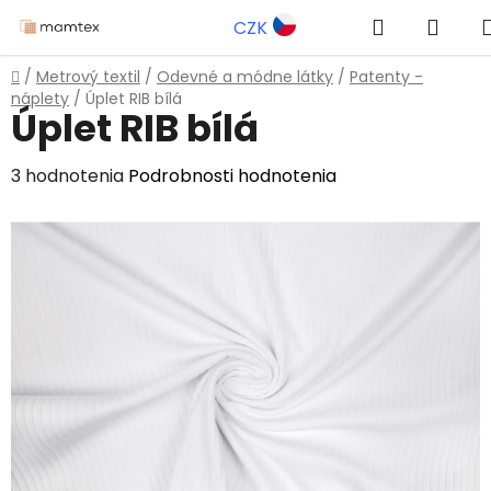
Prejsť
Hľadať
NÁK
CZK
na
obsah
KOŠÍ
Domov
/
Metrový textil
/
Odevné a módne látky
/
Patenty -
náplety
/
Úplet RIB bílá
Úplet RIB bílá
Priemerné
3 hodnotenia
Podrobnosti hodnotenia
hodnotenie
produktu
je
2,3
z
5
hviezdičiek.