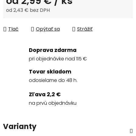
od
2,99 €
/ ks
od
2,43 €
bez DPH
Jednotková cena:
Tlač
Opýtať sa
Strážiť
Doprava zdarma
pri objednávke nad 115 €
Tovar skladom
odosielame do 48 h.
Zľava 2,2 €
na prvú objednávku
Varianty