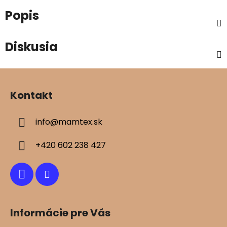
Popis
Diskusia
Z
á
Kontakt
p
ä
info
@
mamtex.sk
t
i
+420 602 238 427
e
Informácie pre Vás