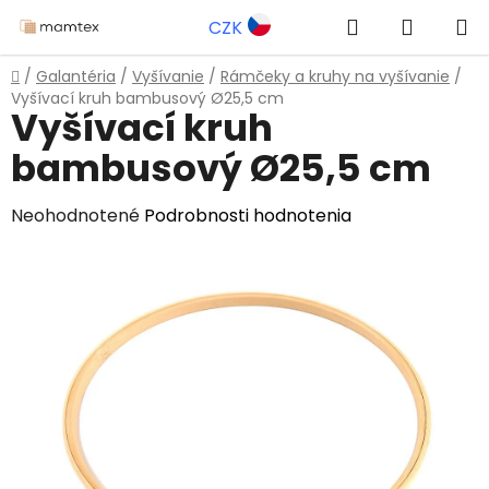
Prejsť
Hľadať
NÁKUP
CZK
na
obsah
KOŠÍK
Domov
/
Galantéria
/
Vyšívanie
/
Rámčeky a kruhy na vyšívanie
/
Vyšívací kruh bambusový Ø25,5 cm
Vyšívací kruh
bambusový Ø25,5 cm
Priemerné
Neohodnotené
Podrobnosti hodnotenia
hodnotenie
produktu
je
0,0
z
5
hviezdičiek.