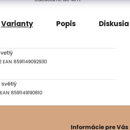
Varianty
Popis
Diskusia
svetlý
82
EAN:
8591149092930
 světlý
EAN:
8591149190810
Informácie pre Vás