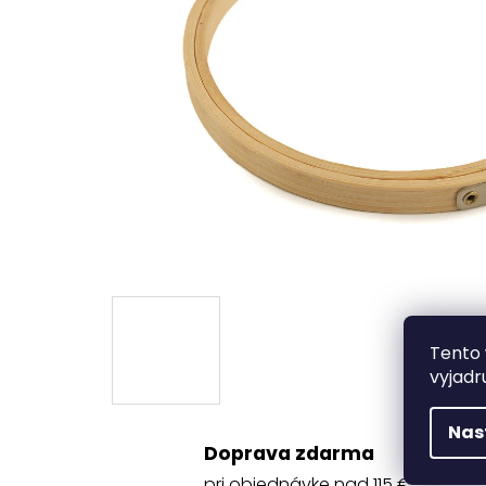
Tento 
vyjadr
Nas
Doprava zdarma
pri objednávke nad 115 €