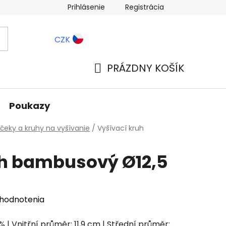
Prihlásenie
Registrácia
ernostné zľavy
Blog
CZK
PRÁZDNY KOŠÍK
NÁKUPNÝ
KOŠÍK
Poukazy
eky a kruhy na vyšívanie
/
Vyšívací kruh
uh bambusový Ø12,5
 hodnotenia
 | Vnitřní průměr: 11,9 cm | Střední průměr: