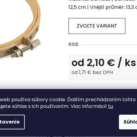
produktu
12,5 cm | Vnější průměr: 13,3
je
0,0
z
ZVOĽTE VARIANT
5
hviezdičiek.
Kód:
od
2,10 €
/ ks
od
1,71 €
bez DPH
Jednotková cena:
Tlač
Opýtať sa
web používa súbory cookie. Ďalším prechádzaním tohto
ujete súhlas s ich používaním. Viac informácií
tu
.
tavenie
Súhl
Tovar skladom
odosielame do 48 h.